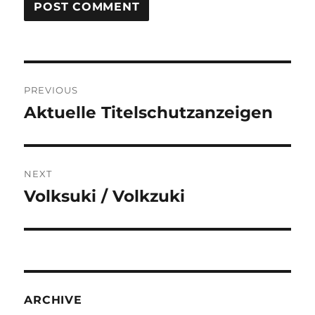
Post
PREVIOUS
navigation
Aktuelle Titelschutzanzeigen
Previous
post:
NEXT
Volksuki / Volkzuki
Next
post:
ARCHIVE