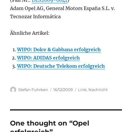
(Fall Nr.:
DES2009-0041
)
Adam Opel AG, General Motors España S.L. v.
Tecnozar Informática
Ähnliche Artikel:
WIPO: Dolce & Gabbana erfolgreich
WIPO: ADIDAS erfolgreich
WIPO: Deutsche Telekom erfolgreich
Author
Posted
Categories
Stefan Fuhrken
16/12/2009
Link
,
Nachricht
on
One thought on “Opel