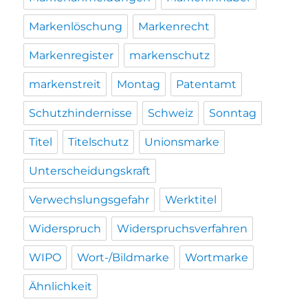
Markenlöschung
Markenrecht
Markenregister
markenschutz
markenstreit
Montag
Patentamt
Schutzhindernisse
Schweiz
Sonntag
Titel
Titelschutz
Unionsmarke
Unterscheidungskraft
Verwechslungsgefahr
Werktitel
Widerspruch
Widerspruchsverfahren
WIPO
Wort-/Bildmarke
Wortmarke
Ähnlichkeit