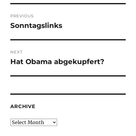
Post
PREVIOUS
navigation
Sonntagslinks
Previous
post:
NEXT
Hat Obama abgekupfert?
Next
post:
ARCHIVE
Archive