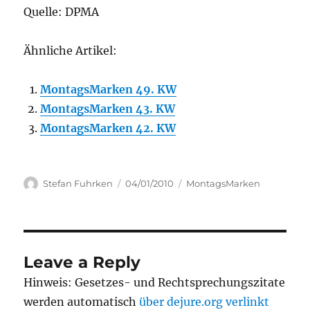
Quelle: DPMA
Ähnliche Artikel:
MontagsMarken 49. KW
MontagsMarken 43. KW
MontagsMarken 42. KW
Author
Posted
Categories
Stefan Fuhrken
04/01/2010
MontagsMarken
on
Leave a Reply
Hinweis: Gesetzes- und Rechtsprechungszitate
werden automatisch
über dejure.org verlinkt