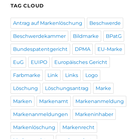
TAG CLOUD
Antrag auf Markenlöschung
Beschwerde
Beschwerdekammer
Bildmarke
BPatG
Bundespatentgericht
DPMA
EU-Marke
EuG
EUIPO
Europäisches Gericht
Farbmarke
Link
Links
Logo
Löschung
Löschungsantrag
Marke
Marken
Markenamt
Markenanmeldung
Markenanmeldungen
Markeninhaber
Markenlöschung
Markenrecht