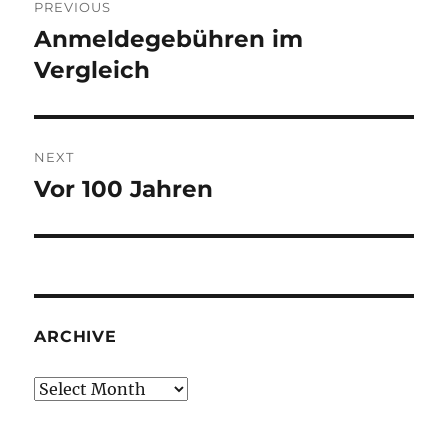
PREVIOUS
navigation
Anmeldegebühren im
Previous
post:
Vergleich
NEXT
Vor 100 Jahren
Next
post:
ARCHIVE
Archive