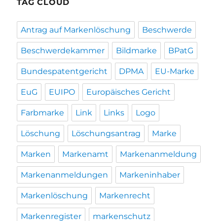
TAG CLOUD
Antrag auf Markenlöschung
Beschwerde
Beschwerdekammer
Bildmarke
BPatG
Bundespatentgericht
DPMA
EU-Marke
EuG
EUIPO
Europäisches Gericht
Farbmarke
Link
Links
Logo
Löschung
Löschungsantrag
Marke
Marken
Markenamt
Markenanmeldung
Markenanmeldungen
Markeninhaber
Markenlöschung
Markenrecht
Markenregister
markenschutz