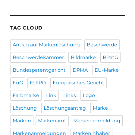
TAG CLOUD
Antrag auf Markenlöschung
Beschwerde
Beschwerdekammer
Bildmarke
BPatG
Bundespatentgericht
DPMA
EU-Marke
EuG
EUIPO
Europäisches Gericht
Farbmarke
Link
Links
Logo
Löschung
Löschungsantrag
Marke
Marken
Markenamt
Markenanmeldung
Markenanmeldungen
Markeninhaber