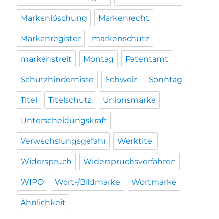
Markenlöschung
Markenrecht
Markenregister
markenschutz
markenstreit
Montag
Patentamt
Schutzhindernisse
Schweiz
Sonntag
Titel
Titelschutz
Unionsmarke
Unterscheidungskraft
Verwechslungsgefahr
Werktitel
Widerspruch
Widerspruchsverfahren
WIPO
Wort-/Bildmarke
Wortmarke
Ähnlichkeit