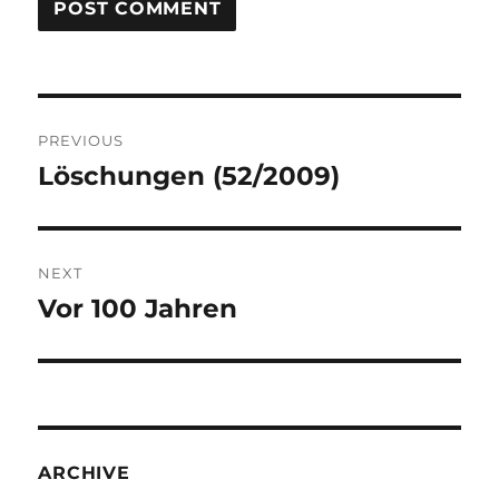
Post
PREVIOUS
navigation
Löschungen (52/2009)
Previous
post:
NEXT
Vor 100 Jahren
Next
post:
ARCHIVE