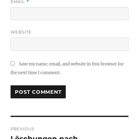
EMAIL
*
WEBSITE
Save my name, email, and website in this browser for
the next time I comment.
Post
PREVIOUS
navigation
Löschungen nach
Previous