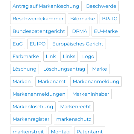
Antrag auf Markenlöschung
Beschwerde
Beschwerdekammer
Bildmarke
BPatG
Bundespatentgericht
DPMA
EU-Marke
EuG
EUIPO
Europäisches Gericht
Farbmarke
Link
Links
Logo
Löschung
Löschungsantrag
Marke
Marken
Markenamt
Markenanmeldung
Markenanmeldungen
Markeninhaber
Markenlöschung
Markenrecht
Markenregister
markenschutz
markenstreit
Montag
Patentamt