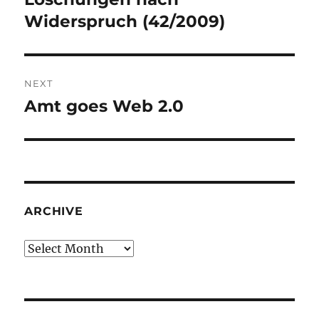
post:
Widerspruch (42/2009)
NEXT
Amt goes Web 2.0
Next
post:
ARCHIVE
Archive