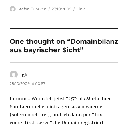
Author
Posted
Categories
Stefan Fuhrken
27/10/2009
Link
on
One thought on “Domainbilanz
aus bayrischer Sicht”
gb
says:
28/10/2009 at 00:57
hmmm… Wenn ich jetzt “Q7” als Marke fuer
Sanitaermoebel eintragen lassen wuerde
(sofern noch frei), und ich dann per “first-
come-first-serve” die Domain registriert