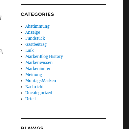
CATEGORIES
d
Abstimmung
Anzeige
Fundstück
Gastbeitrag
n,
Link
MarkenBlog History
Markenwissen
Markenämter
Meinung
MontagsMarken
Nachricht
Uncategorized
Urteil
BLAWGS