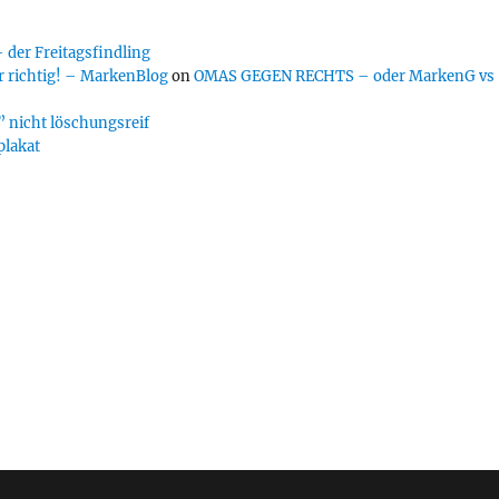
er Freitagsfindling
 richtig! – MarkenBlog
on
OMAS GEGEN RECHTS – oder MarkenG vs
 nicht löschungsreif
plakat