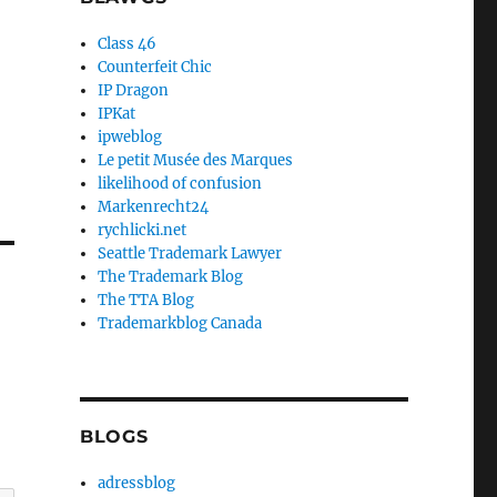
Class 46
Counterfeit Chic
IP Dragon
IPKat
ipweblog
Le petit Musée des Marques
likelihood of confusion
Markenrecht24
rychlicki.net
Seattle Trademark Lawyer
The Trademark Blog
The TTA Blog
Trademarkblog Canada
BLOGS
adressblog