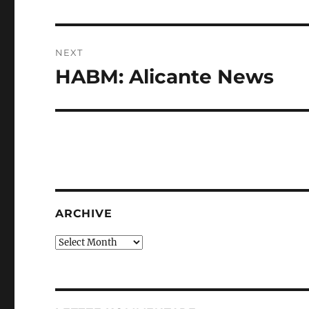
NEXT
HABM: Alicante News
Next
post:
ARCHIVE
Archive