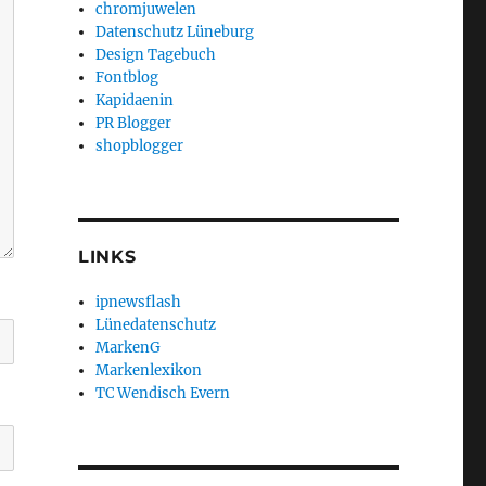
chromjuwelen
Datenschutz Lüneburg
Design Tagebuch
Fontblog
Kapidaenin
PR Blogger
shopblogger
LINKS
ipnewsflash
Lünedatenschutz
MarkenG
Markenlexikon
TC Wendisch Evern