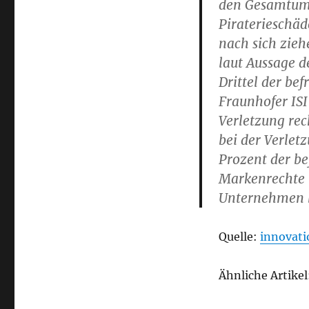
den Gesamtums
Piraterieschäd
nach sich zieh
laut Aussage d
Drittel der be
Fraunhofer ISI
Verletzung rec
bei der Verlet
Prozent der b
Markenrechte i
Unternehmen b
Quelle:
innovati
Ähnliche Artikel