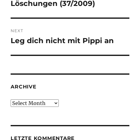
navigation
Löschungen (37/2009)
Previous
post:
NEXT
Leg dich nicht mit Pippi an
Next
post:
ARCHIVE
Archive
LETZTE KOMMENTARE