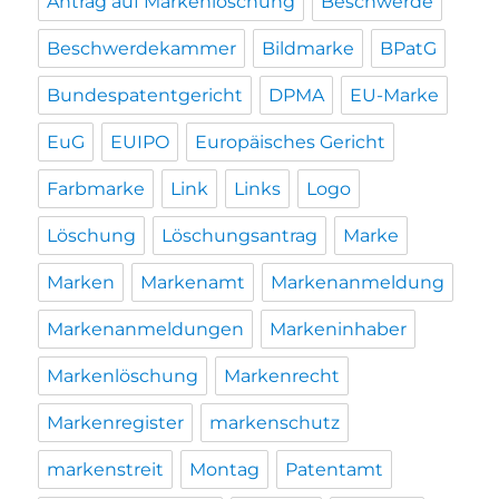
Antrag auf Markenlöschung
Beschwerde
Beschwerdekammer
Bildmarke
BPatG
Bundespatentgericht
DPMA
EU-Marke
EuG
EUIPO
Europäisches Gericht
Farbmarke
Link
Links
Logo
Löschung
Löschungsantrag
Marke
Marken
Markenamt
Markenanmeldung
Markenanmeldungen
Markeninhaber
Markenlöschung
Markenrecht
Markenregister
markenschutz
markenstreit
Montag
Patentamt