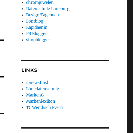
chromjuwelen
Datenschutz Lüneburg
Design Tagebuch
Fontblog
Kapidaenin
PR Blogger
shopblogger
LINKS
ipnewsflash
Lünedatenschutz
MarkenG
Markenlexikon
TC Wendisch Evern