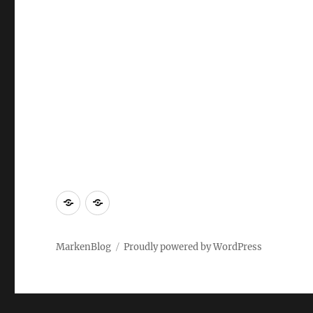
Markenrecherche
Gastbeiträge
MarkenBlog
Proudly powered by WordPress