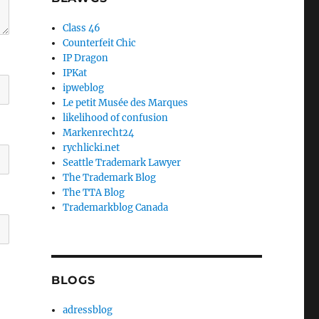
Class 46
Counterfeit Chic
IP Dragon
IPKat
ipweblog
Le petit Musée des Marques
likelihood of confusion
Markenrecht24
rychlicki.net
Seattle Trademark Lawyer
The Trademark Blog
The TTA Blog
Trademarkblog Canada
BLOGS
adressblog