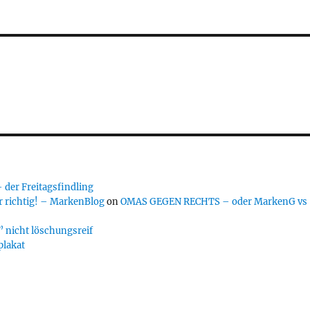
er Freitagsfindling
 richtig! – MarkenBlog
on
OMAS GEGEN RECHTS – oder MarkenG vs
 nicht löschungsreif
plakat