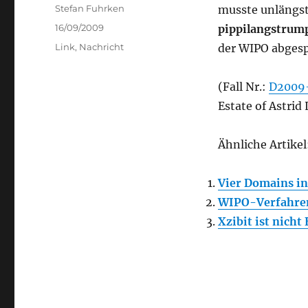
Author
Stefan Fuhrken
musste unlängst
Posted
16/09/2009
pippilangstrum
on
Categories
Link
,
Nachricht
der WIPO abges
(Fall Nr.:
D2009
Estate of Astrid
Ähnliche Artikel
Vier Domains in
WIPO-Verfahren
Xzibit ist nicht