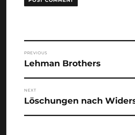
Post
PREVIOUS
navigation
Lehman Brothers
Previous
post:
NEXT
Löschungen nach Widers
Next
post: