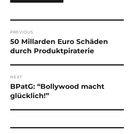
Post
PREVIOUS
navigation
50 Millarden Euro Schäden
Previous
post:
durch Produktpiraterie
NEXT
BPatG: “Bollywood macht
Next
post:
glücklich!”