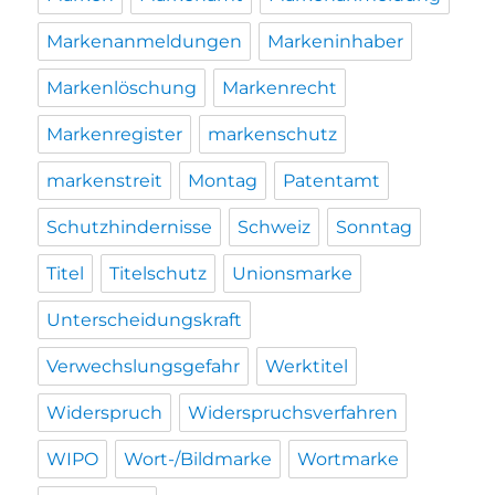
Markenanmeldungen
Markeninhaber
Markenlöschung
Markenrecht
Markenregister
markenschutz
markenstreit
Montag
Patentamt
Schutzhindernisse
Schweiz
Sonntag
Titel
Titelschutz
Unionsmarke
Unterscheidungskraft
Verwechslungsgefahr
Werktitel
Widerspruch
Widerspruchsverfahren
WIPO
Wort-/Bildmarke
Wortmarke