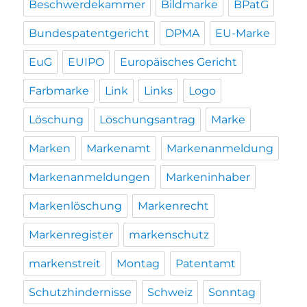
Beschwerdekammer
Bildmarke
BPatG
Bundespatentgericht
DPMA
EU-Marke
EuG
EUIPO
Europäisches Gericht
Farbmarke
Link
Links
Logo
Löschung
Löschungsantrag
Marke
Marken
Markenamt
Markenanmeldung
Markenanmeldungen
Markeninhaber
Markenlöschung
Markenrecht
Markenregister
markenschutz
markenstreit
Montag
Patentamt
Schutzhindernisse
Schweiz
Sonntag