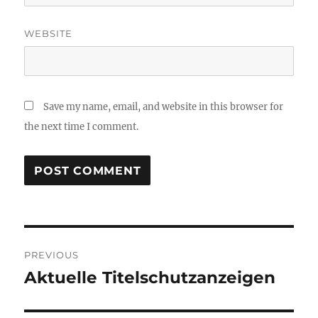
WEBSITE
Save my name, email, and website in this browser for
the next time I comment.
Post
PREVIOUS
navigation
Aktuelle Titelschutzanzeigen
Previous
post: