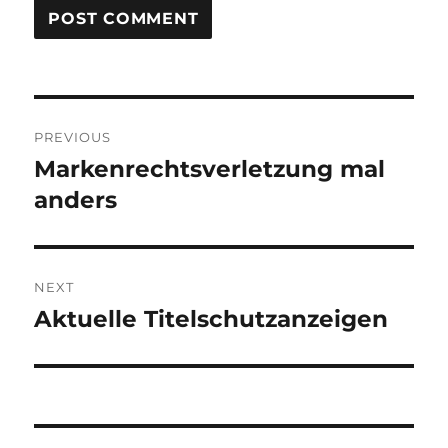
Post
PREVIOUS
navigation
Markenrechtsverletzung mal
Previous
post:
anders
NEXT
Aktuelle Titelschutzanzeigen
Next
post: