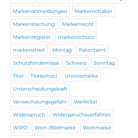
Markenanmeldungen
Markeninhaber
Markenlöschung
Markenrecht
Markenregister
markenschutz
markenstreit
Montag
Patentamt
Schutzhindernisse
Schweiz
Sonntag
Titel
Titelschutz
Unionsmarke
Unterscheidungskraft
Verwechslungsgefahr
Werktitel
Widerspruch
Widerspruchsverfahren
WIPO
Wort-/Bildmarke
Wortmarke