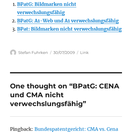
BPatG: Bildmarken nicht
verwechslungsfähig
BPatG: A1-Web und A1 verwechslungsfähig
BPat: Bildmarken nicht verwechslungsfähig
Author
Posted
Categories
Stefan Fuhrken
30/07/2009
Link
on
One thought on “BPatG: CENA
und CMA nicht
verwechslungsfähig”
Pingback:
Bundespatentgericht: CMA vs. Cena