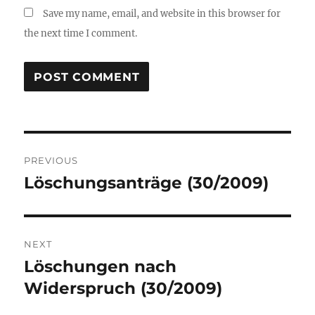
Save my name, email, and website in this browser for
the next time I comment.
Post
PREVIOUS
navigation
Löschungsanträge (30/2009)
Previous
post:
NEXT
Löschungen nach
Next
post:
Widerspruch (30/2009)