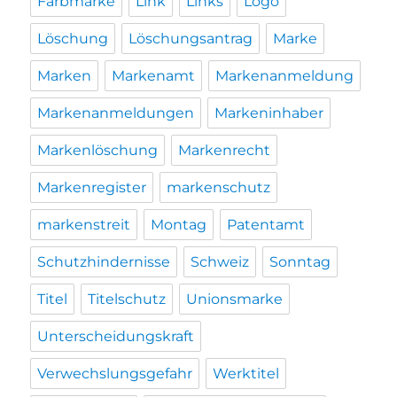
Farbmarke
Link
Links
Logo
Löschung
Löschungsantrag
Marke
Marken
Markenamt
Markenanmeldung
Markenanmeldungen
Markeninhaber
Markenlöschung
Markenrecht
Markenregister
markenschutz
markenstreit
Montag
Patentamt
Schutzhindernisse
Schweiz
Sonntag
Titel
Titelschutz
Unionsmarke
Unterscheidungskraft
Verwechslungsgefahr
Werktitel