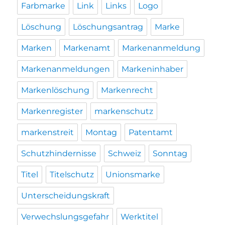
Farbmarke
Link
Links
Logo
Löschung
Löschungsantrag
Marke
Marken
Markenamt
Markenanmeldung
Markenanmeldungen
Markeninhaber
Markenlöschung
Markenrecht
Markenregister
markenschutz
markenstreit
Montag
Patentamt
Schutzhindernisse
Schweiz
Sonntag
Titel
Titelschutz
Unionsmarke
Unterscheidungskraft
Verwechslungsgefahr
Werktitel