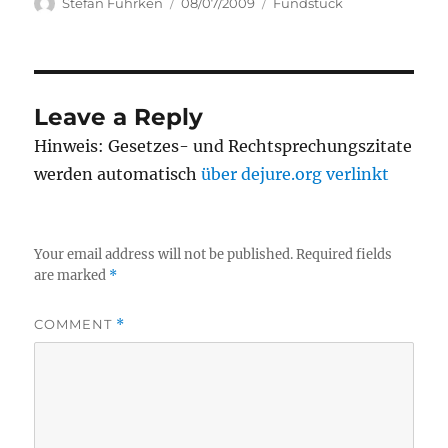
Author
Posted
Categories
Stefan Fuhrken
08/07/2009
Fundstück
on
Leave a Reply
Hinweis: Gesetzes- und Rechtsprechungszitate
werden automatisch
über dejure.org verlinkt
Your email address will not be published.
Required fields
are marked
*
COMMENT
*