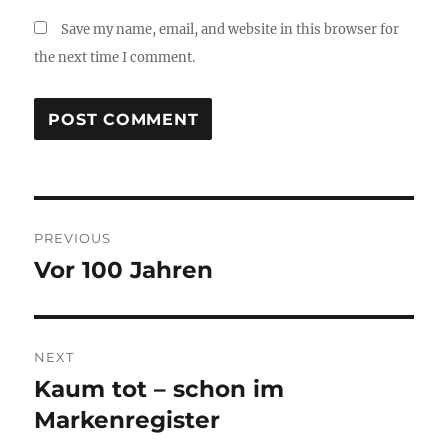
Save my name, email, and website in this browser for
the next time I comment.
Post
PREVIOUS
navigation
Vor 100 Jahren
Previous
post:
NEXT
Kaum tot – schon im
Next
post:
Markenregister