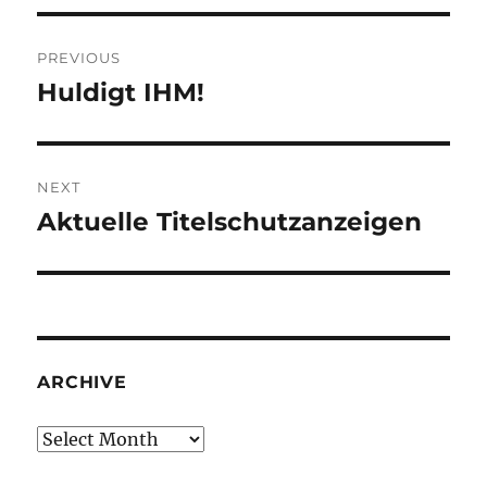
Post
PREVIOUS
navigation
Huldigt IHM!
Previous
post:
NEXT
Aktuelle Titelschutzanzeigen
Next
post:
ARCHIVE
Archive