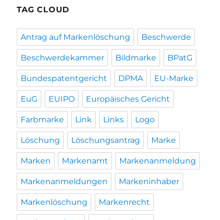
TAG CLOUD
Antrag auf Markenlöschung
Beschwerde
Beschwerdekammer
Bildmarke
BPatG
Bundespatentgericht
DPMA
EU-Marke
EuG
EUIPO
Europäisches Gericht
Farbmarke
Link
Links
Logo
Löschung
Löschungsantrag
Marke
Marken
Markenamt
Markenanmeldung
Markenanmeldungen
Markeninhaber
Markenlöschung
Markenrecht