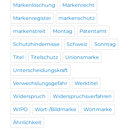
Markenlöschung
Markenrecht
Markenregister
markenschutz
markenstreit
Montag
Patentamt
Schutzhindernisse
Schweiz
Sonntag
Titel
Titelschutz
Unionsmarke
Unterscheidungskraft
Verwechslungsgefahr
Werktitel
Widerspruch
Widerspruchsverfahren
WIPO
Wort-/Bildmarke
Wortmarke
Ähnlichkeit