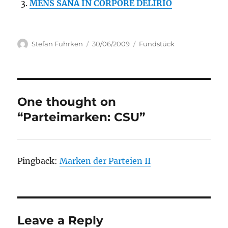
MENS SANA IN CORPORE DELIRIO
Author
Posted
Categories
Stefan Fuhrken
30/06/2009
Fundstück
on
One thought on
“Parteimarken: CSU”
Pingback:
Marken der Parteien II
Leave a Reply