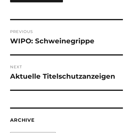
Post
PREVIOUS
navigation
WIPO: Schweinegrippe
Previous
post:
NEXT
Aktuelle Titelschutzanzeigen
Next
post:
ARCHIVE