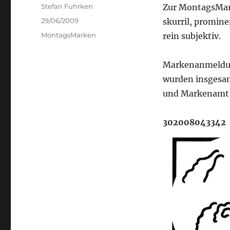
Author
Stefan Fuhrken
Zur MontagsMark
Posted
29/06/2009
skurril, promine
on
Categories
MontagsMarken
rein subjektiv.
Markenanmeldu
wurden insgesa
und Markenamt 
302008043342