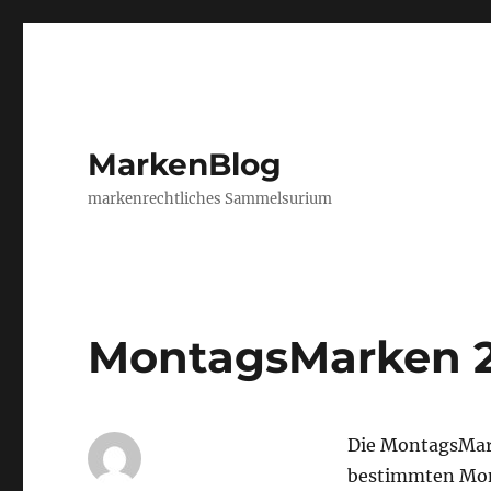
MarkenBlog
markenrechtliches Sammelsurium
MontagsMarken 
Die MontagsMar
bestimmten Mon