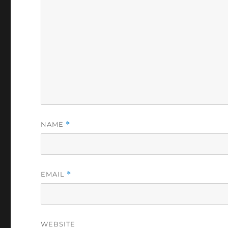
NAME
*
EMAIL
*
WEBSITE