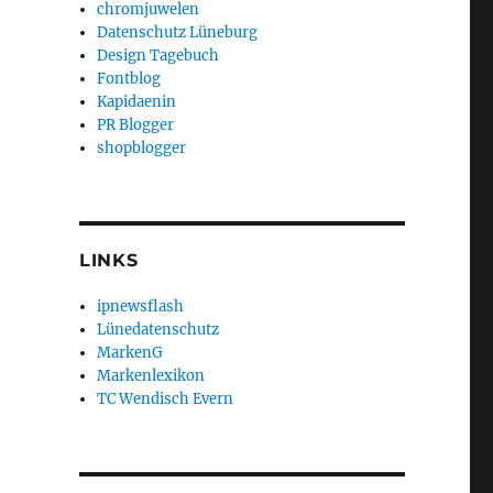
chromjuwelen
Datenschutz Lüneburg
Design Tagebuch
Fontblog
Kapidaenin
PR Blogger
shopblogger
LINKS
ipnewsflash
Lünedatenschutz
MarkenG
Markenlexikon
TC Wendisch Evern