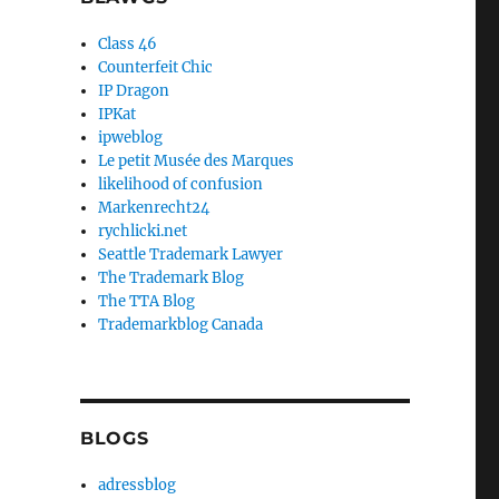
Class 46
Counterfeit Chic
IP Dragon
IPKat
ipweblog
Le petit Musée des Marques
likelihood of confusion
Markenrecht24
rychlicki.net
Seattle Trademark Lawyer
The Trademark Blog
The TTA Blog
Trademarkblog Canada
BLOGS
adressblog