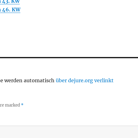
 43. KW
 46. KW
te werden automatisch
über dejure.org verlinkt
 are marked
*