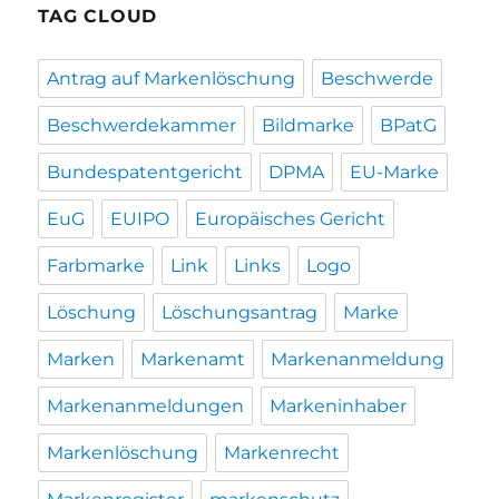
TAG CLOUD
Antrag auf Markenlöschung
Beschwerde
Beschwerdekammer
Bildmarke
BPatG
Bundespatentgericht
DPMA
EU-Marke
EuG
EUIPO
Europäisches Gericht
Farbmarke
Link
Links
Logo
Löschung
Löschungsantrag
Marke
Marken
Markenamt
Markenanmeldung
Markenanmeldungen
Markeninhaber
Markenlöschung
Markenrecht