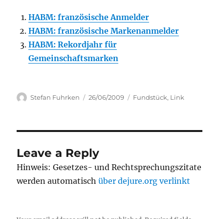
HABM: französische Anmelder
HABM: französische Markenanmelder
HABM: Rekordjahr für
Gemeinschaftsmarken
Author
Posted
Categories
Stefan Fuhrken
26/06/2009
Fundstück
,
Link
on
Leave a Reply
Hinweis: Gesetzes- und Rechtsprechungszitate
werden automatisch
über dejure.org verlinkt