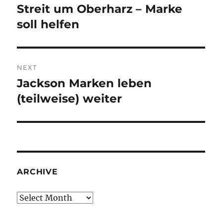
navigation
Streit um Oberharz – Marke
Previous
post:
soll helfen
NEXT
Jackson Marken leben
Next
post:
(teilweise) weiter
ARCHIVE
Archive