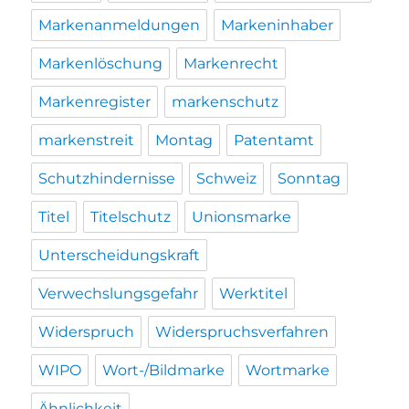
Markenanmeldungen
Markeninhaber
Markenlöschung
Markenrecht
Markenregister
markenschutz
markenstreit
Montag
Patentamt
Schutzhindernisse
Schweiz
Sonntag
Titel
Titelschutz
Unionsmarke
Unterscheidungskraft
Verwechslungsgefahr
Werktitel
Widerspruch
Widerspruchsverfahren
WIPO
Wort-/Bildmarke
Wortmarke
Ähnlichkeit