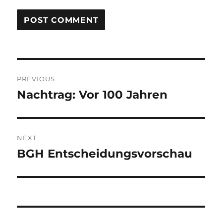
Post
PREVIOUS
navigation
Nachtrag: Vor 100 Jahren
Previous
post:
NEXT
BGH Entscheidungsvorschau
Next
post: