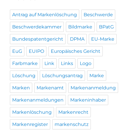
Antrag auf Markenlöschung
Beschwerde
Beschwerdekammer
Bildmarke
BPatG
Bundespatentgericht
DPMA
EU-Marke
EuG
EUIPO
Europäisches Gericht
Farbmarke
Link
Links
Logo
Löschung
Löschungsantrag
Marke
Marken
Markenamt
Markenanmeldung
Markenanmeldungen
Markeninhaber
Markenlöschung
Markenrecht
Markenregister
markenschutz