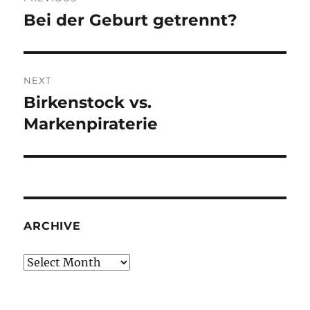
navigation
Bei der Geburt getrennt?
Previous
post:
NEXT
Birkenstock vs.
Next
post:
Markenpiraterie
ARCHIVE
Archive