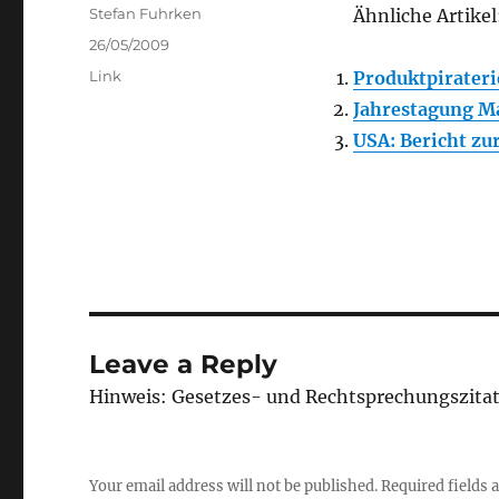
Author
Stefan Fuhrken
Ähnliche Artikel
Posted
26/05/2009
on
Categories
Link
Produktpirateri
Jahrestagung 
USA: Bericht zu
Leave a Reply
Hinweis: Gesetzes- und Rechtsprechungszita
Your email address will not be published.
Required fields