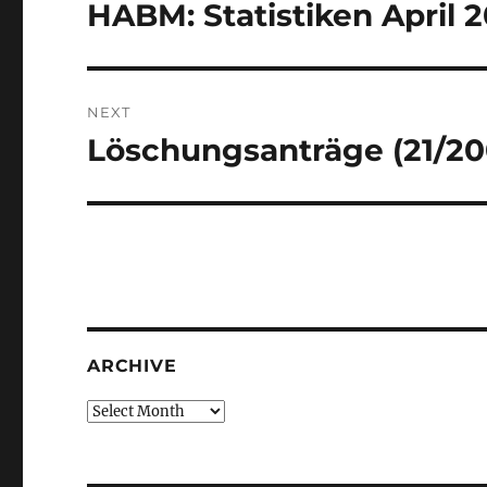
navigation
HABM: Statistiken April 
Previous
post:
NEXT
Löschungsanträge (21/20
Next
post:
ARCHIVE
Archive