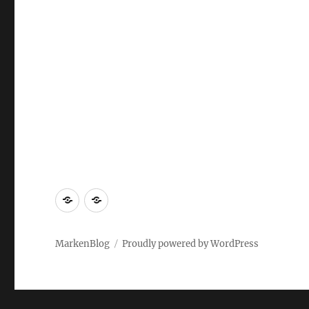
Markenrecherche
Gastbeiträge
MarkenBlog
Proudly powered by WordPress