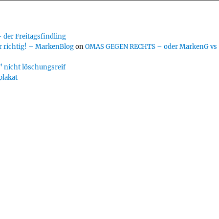
er Freitagsfindling
 richtig! – MarkenBlog
on
OMAS GEGEN RECHTS – oder MarkenG vs
 nicht löschungsreif
plakat