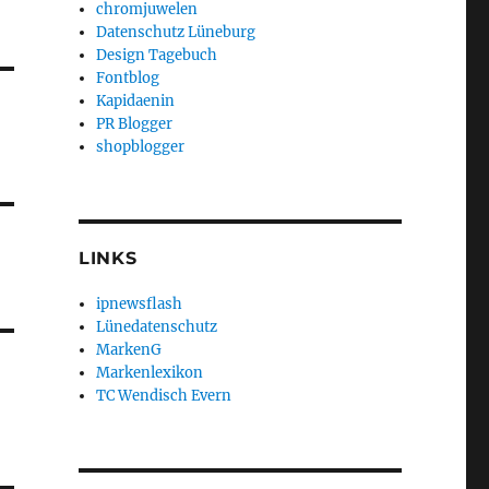
chromjuwelen
Datenschutz Lüneburg
Design Tagebuch
Fontblog
Kapidaenin
PR Blogger
shopblogger
LINKS
ipnewsflash
Lünedatenschutz
MarkenG
Markenlexikon
TC Wendisch Evern