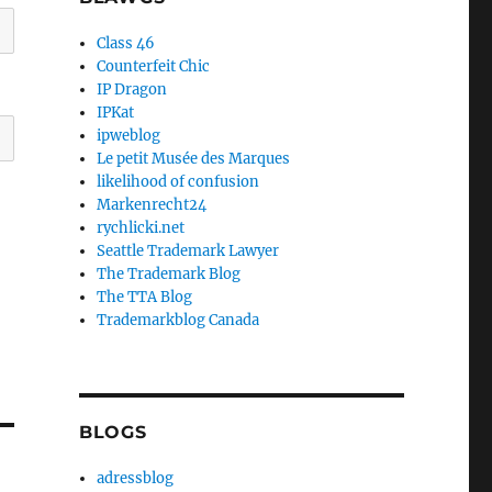
Class 46
Counterfeit Chic
IP Dragon
IPKat
ipweblog
Le petit Musée des Marques
likelihood of confusion
Markenrecht24
rychlicki.net
Seattle Trademark Lawyer
The Trademark Blog
The TTA Blog
Trademarkblog Canada
BLOGS
adressblog