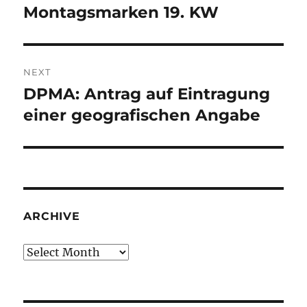
navigation
Montagsmarken 19. KW
Previous
post:
NEXT
DPMA: Antrag auf Eintragung
Next
post:
einer geografischen Angabe
ARCHIVE
Archive