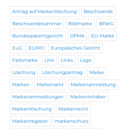
Antrag auf Markenlöschung
Beschwerde
Beschwerdekammer
Bildmarke
BPatG
Bundespatentgericht
DPMA
EU-Marke
EuG
EUIPO
Europäisches Gericht
Farbmarke
Link
Links
Logo
Löschung
Löschungsantrag
Marke
Marken
Markenamt
Markenanmeldung
Markenanmeldungen
Markeninhaber
Markenlöschung
Markenrecht
Markenregister
markenschutz