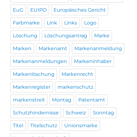
EuG
EUIPO
Europäisches Gericht
Farbmarke
Link
Links
Logo
Löschung
Löschungsantrag
Marke
Marken
Markenamt
Markenanmeldung
Markenanmeldungen
Markeninhaber
Markenlöschung
Markenrecht
Markenregister
markenschutz
markenstreit
Montag
Patentamt
Schutzhindernisse
Schweiz
Sonntag
Titel
Titelschutz
Unionsmarke