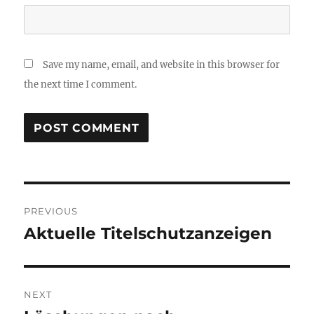
Save my name, email, and website in this browser for
the next time I comment.
Post
PREVIOUS
navigation
Aktuelle Titelschutzanzeigen
Previous
post:
NEXT