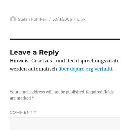
Author
Posted
Categories
Stefan Fuhrken
30/11/2006
Link
on
Leave a Reply
Hinweis: Gesetzes- und Rechtsprechungszitate
werden automatisch
über dejure.org verlinkt
Your email address will not be published.
Required fields
are marked
*
COMMENT
*