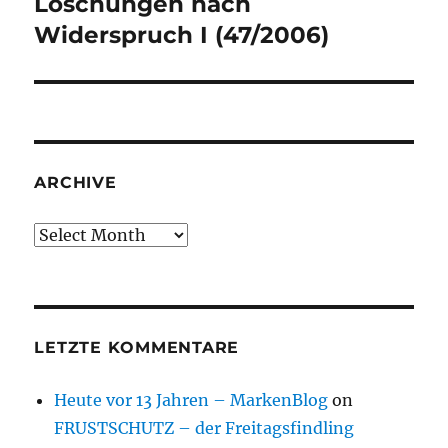
Löschungen nach
Next
post:
Widerspruch I (47/2006)
ARCHIVE
Archive
LETZTE KOMMENTARE
Heute vor 13 Jahren – MarkenBlog
on
FRUSTSCHUTZ – der Freitagsfindling