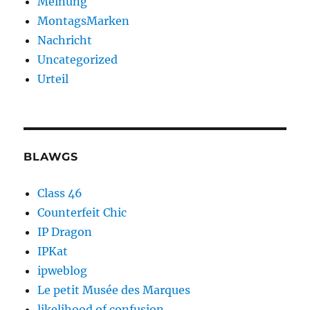
Meinung
MontagsMarken
Nachricht
Uncategorized
Urteil
BLAWGS
Class 46
Counterfeit Chic
IP Dragon
IPKat
ipweblog
Le petit Musée des Marques
likelihood of confusion