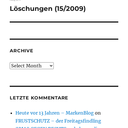
Löschungen (15/2009)
Next
post:
ARCHIVE
Archive
LETZTE KOMMENTARE
Heute vor 13 Jahren – MarkenBlog
on
FRUSTSCHUTZ – der Freitagsfindling