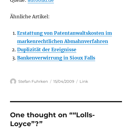
Quelle:
autobild.de
Ähnliche Artikel:
Erstattung von Patentanwaltskosten im
markenrechtlichen Abmahnverfahren
Duplizität der Ereignisse
Bankenverwirrung in Sioux Falls
Author
Posted
Categories
Stefan Fuhrken
15/04/2009
Link
on
One thought on ““Lolls-
Loyce”?”