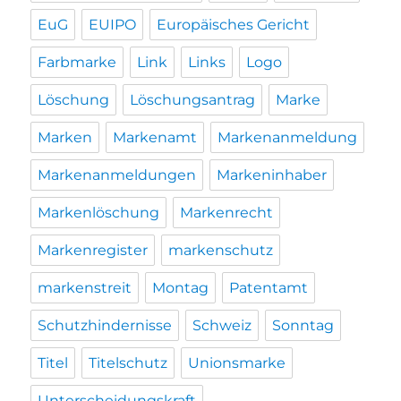
EuG
EUIPO
Europäisches Gericht
Farbmarke
Link
Links
Logo
Löschung
Löschungsantrag
Marke
Marken
Markenamt
Markenanmeldung
Markenanmeldungen
Markeninhaber
Markenlöschung
Markenrecht
Markenregister
markenschutz
markenstreit
Montag
Patentamt
Schutzhindernisse
Schweiz
Sonntag
Titel
Titelschutz
Unionsmarke
Unterscheidungskraft