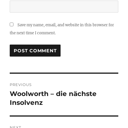
Save my name, email, and website in this browser for
the next time I comment.
Post
PREVIOUS
navigation
Woolworth – die nächste
Previous
post:
Insolvenz
NEXT