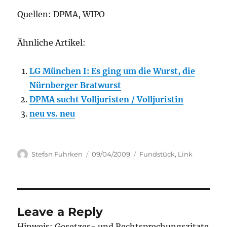
Quellen: DPMA, WIPO
Ähnliche Artikel:
LG München I: Es ging um die Wurst, die
Nürnberger Bratwurst
DPMA sucht Volljuristen / Volljuristin
neu vs. neu
Author
Posted
Categories
Stefan Fuhrken
09/04/2009
Fundstück
,
Link
on
Leave a Reply
Hinweis: Gesetzes- und Rechtsprechungszitate