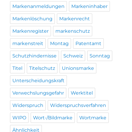
Markenanmeldungen
Markeninhaber
Markenlöschung
Markenrecht
Markenregister
markenschutz
markenstreit
Montag
Patentamt
Schutzhindernisse
Schweiz
Sonntag
Titel
Titelschutz
Unionsmarke
Unterscheidungskraft
Verwechslungsgefahr
Werktitel
Widerspruch
Widerspruchsverfahren
WIPO
Wort-/Bildmarke
Wortmarke
Ähnlichkeit