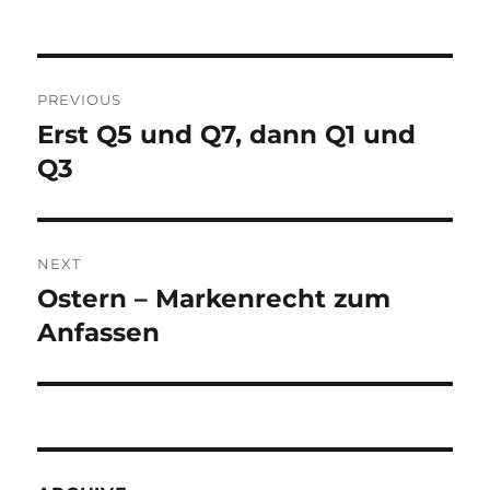
Post
PREVIOUS
navigation
Erst Q5 und Q7, dann Q1 und
Previous
post:
Q3
NEXT
Ostern – Markenrecht zum
Next
post:
Anfassen