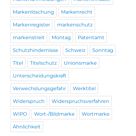
Markenlöschung
Markenrecht
Markenregister
markenschutz
markenstreit
Montag
Patentamt
Schutzhindernisse
Schweiz
Sonntag
Titel
Titelschutz
Unionsmarke
Unterscheidungskraft
Verwechslungsgefahr
Werktitel
Widerspruch
Widerspruchsverfahren
WIPO
Wort-/Bildmarke
Wortmarke
Ähnlichkeit