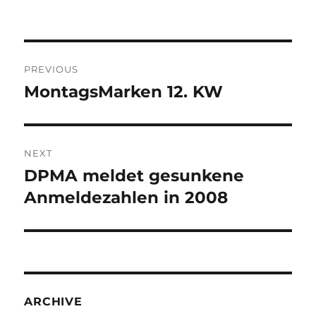
Post
PREVIOUS
navigation
MontagsMarken 12. KW
Previous
post:
NEXT
DPMA meldet gesunkene
Next
post:
Anmeldezahlen in 2008
ARCHIVE