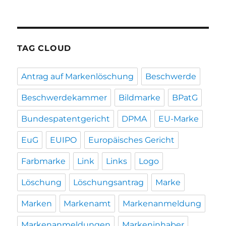
TAG CLOUD
Antrag auf Markenlöschung
Beschwerde
Beschwerdekammer
Bildmarke
BPatG
Bundespatentgericht
DPMA
EU-Marke
EuG
EUIPO
Europäisches Gericht
Farbmarke
Link
Links
Logo
Löschung
Löschungsantrag
Marke
Marken
Markenamt
Markenanmeldung
Markenanmeldungen
Markeninhaber