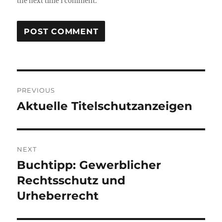
the next time I comment.
Post
PREVIOUS
navigation
Aktuelle Titelschutzanzeigen
Previous
post:
NEXT
Buchtipp: Gewerblicher
Next
post:
Rechtsschutz und
Urheberrecht