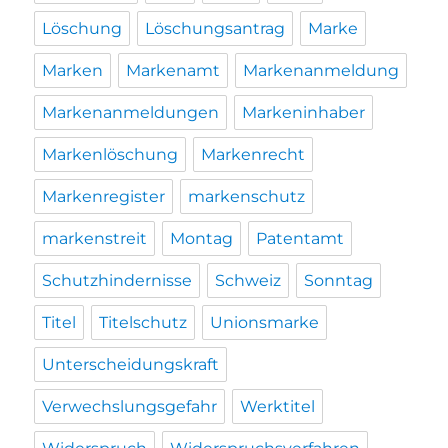
Löschung
Löschungsantrag
Marke
Marken
Markenamt
Markenanmeldung
Markenanmeldungen
Markeninhaber
Markenlöschung
Markenrecht
Markenregister
markenschutz
markenstreit
Montag
Patentamt
Schutzhindernisse
Schweiz
Sonntag
Titel
Titelschutz
Unionsmarke
Unterscheidungskraft
Verwechslungsgefahr
Werktitel