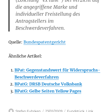
(Löschung “ex tune”) bei Verzicht auf
die angegriffene Marke und
individueller Freistellung des
Antragstellers im
Beschwerdeverfahren.
Quelle:
Bundespatentgericht
Ähnliche Artikel:
BPat: Gegenstandswert für Widerspruchs-
Beschwerdeverfahren
BPatG: DRSB Deutsche Volksbank
BPatG: Gelbe Seiten Yellow Pages
Author
Posted
Categories
Stefan Fuhrken
23/01/2009
Fundstück
,
Link