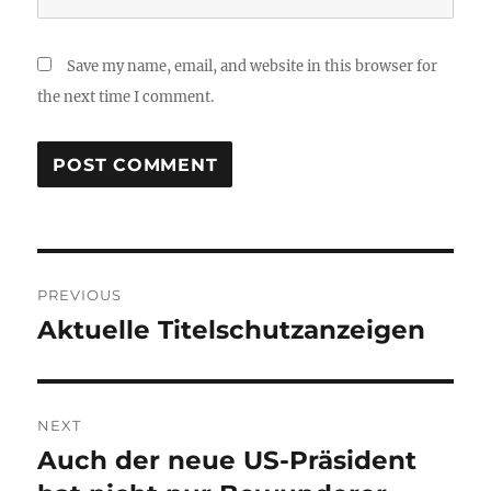
Save my name, email, and website in this browser for
the next time I comment.
Post
PREVIOUS
navigation
Aktuelle Titelschutzanzeigen
Previous
post:
NEXT
Auch der neue US-Präsident
Next
post: