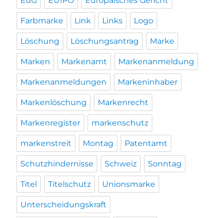
EuG
EUIPO
Europäisches Gericht
Farbmarke
Link
Links
Logo
Löschung
Löschungsantrag
Marke
Marken
Markenamt
Markenanmeldung
Markenanmeldungen
Markeninhaber
Markenlöschung
Markenrecht
Markenregister
markenschutz
markenstreit
Montag
Patentamt
Schutzhindernisse
Schweiz
Sonntag
Titel
Titelschutz
Unionsmarke
Unterscheidungskraft