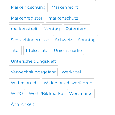
Markenlöschung
Markenrecht
Markenregister
markenschutz
markenstreit
Montag
Patentamt
Schutzhindernisse
Schweiz
Sonntag
Titel
Titelschutz
Unionsmarke
Unterscheidungskraft
Verwechslungsgefahr
Werktitel
Widerspruch
Widerspruchsverfahren
WIPO
Wort-/Bildmarke
Wortmarke
Ähnlichkeit