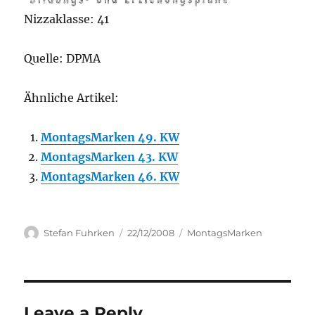
Nizzaklasse: 41
Quelle: DPMA
Ähnliche Artikel:
MontagsMarken 49. KW
MontagsMarken 43. KW
MontagsMarken 46. KW
Author
Posted
Categories
Stefan Fuhrken
22/12/2008
MontagsMarken
on
Leave a Reply