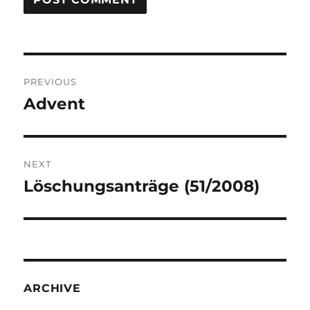
Post
PREVIOUS
navigation
Advent
Previous
post:
NEXT
Löschungsanträge (51/2008)
Next
post:
ARCHIVE