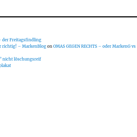
er Freitagsfindling
 richtig! – MarkenBlog
on
OMAS GEGEN RECHTS – oder MarkenG vs
 nicht löschungsreif
plakat