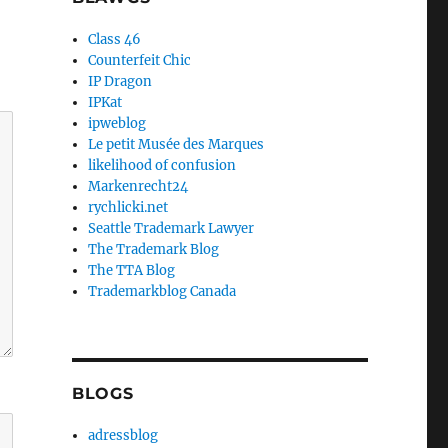
Class 46
Counterfeit Chic
IP Dragon
IPKat
ipweblog
Le petit Musée des Marques
likelihood of confusion
Markenrecht24
rychlicki.net
Seattle Trademark Lawyer
The Trademark Blog
The TTA Blog
Trademarkblog Canada
BLOGS
adressblog