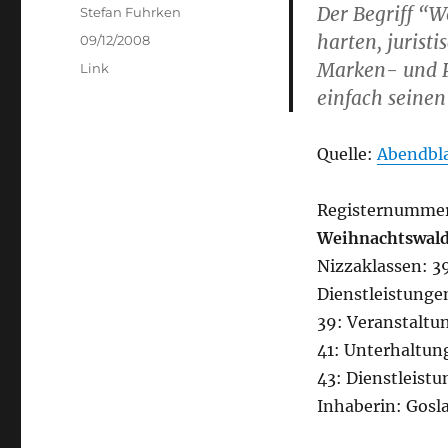
Der Begriff “W
Author
Stefan Fuhrken
harten, juristi
Posted
09/12/2008
on
Marken- und P
Categories
Link
einfach seine
Quelle:
Abendbl
Registernummer
Weihnachtswal
Nizzaklassen: 39
Dienstleistunge
39: Veranstaltu
41: Unterhaltung
43: Dienstleist
Inhaberin: Gos