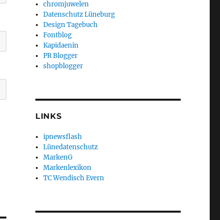
chromjuwelen
Datenschutz Lüneburg
Design Tagebuch
Fontblog
Kapidaenin
PR Blogger
shopblogger
LINKS
ipnewsflash
Lünedatenschutz
MarkenG
Markenlexikon
TC Wendisch Evern