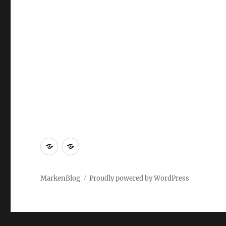
Markenrecherche
Gastbeiträge
MarkenBlog
Proudly powered by WordPress