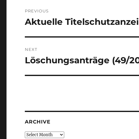
Post
PREVIOUS
navigation
Aktuelle Titelschutzanze
Previous
post:
NEXT
Löschungsanträge (49/2
Next
post:
ARCHIVE
Archive