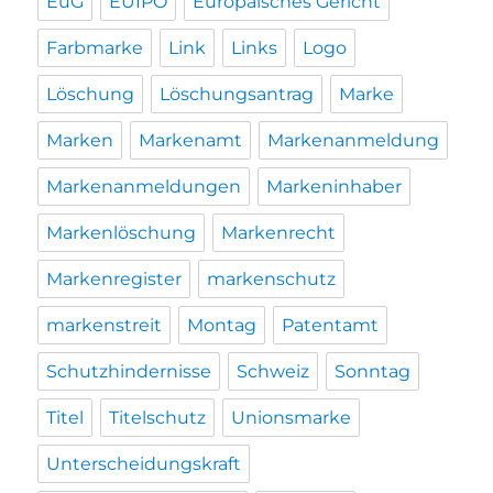
EuG
EUIPO
Europäisches Gericht
Farbmarke
Link
Links
Logo
Löschung
Löschungsantrag
Marke
Marken
Markenamt
Markenanmeldung
Markenanmeldungen
Markeninhaber
Markenlöschung
Markenrecht
Markenregister
markenschutz
markenstreit
Montag
Patentamt
Schutzhindernisse
Schweiz
Sonntag
Titel
Titelschutz
Unionsmarke
Unterscheidungskraft