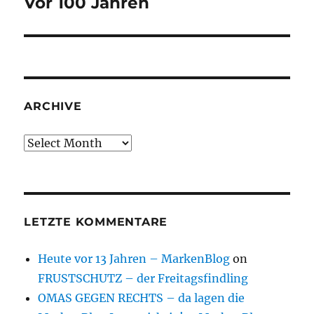
Vor 100 Jahren
Next
post:
ARCHIVE
Archive
LETZTE KOMMENTARE
Heute vor 13 Jahren – MarkenBlog
on
FRUSTSCHUTZ – der Freitagsfindling
OMAS GEGEN RECHTS – da lagen die