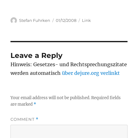
Author
Posted
Categories
Stefan Fuhrken
01/12/2008
Link
on
Leave a Reply
Hinweis: Gesetzes- und Rechtsprechungszitate
werden automatisch
über dejure.org verlinkt
Your email address will not be published.
Required fields
are marked
*
COMMENT
*