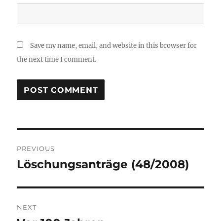
Save my name, email, and website in this browser for
the next time I comment.
Post
PREVIOUS
navigation
Löschungsanträge (48/2008)
Previous
post:
NEXT