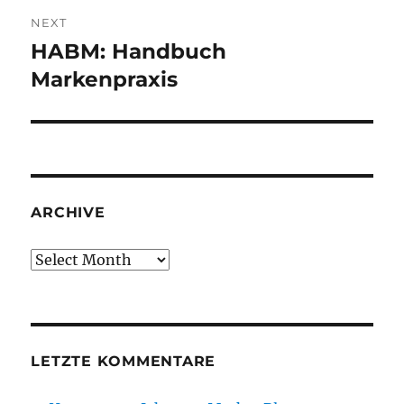
NEXT
HABM: Handbuch
Next
post:
Markenpraxis
ARCHIVE
Archive
LETZTE KOMMENTARE