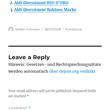
Aldi übernimmt RIO D`ORO
Aldi übernimmt Bahlsen Marke
Author
Posted
Categories
Stefan Fuhrken
26/11/2008
Fundstück
on
Leave a Reply
Hinweis: Gesetzes- und Rechtsprechungszitate
werden automatisch
über dejure.org verlinkt
Your email address will not be published.
Required fields
are marked
*
COMMENT
*