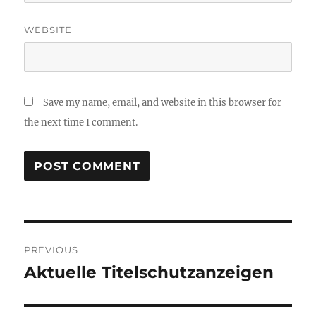
WEBSITE
Save my name, email, and website in this browser for
the next time I comment.
Post
PREVIOUS
navigation
Aktuelle Titelschutzanzeigen
Previous
post: