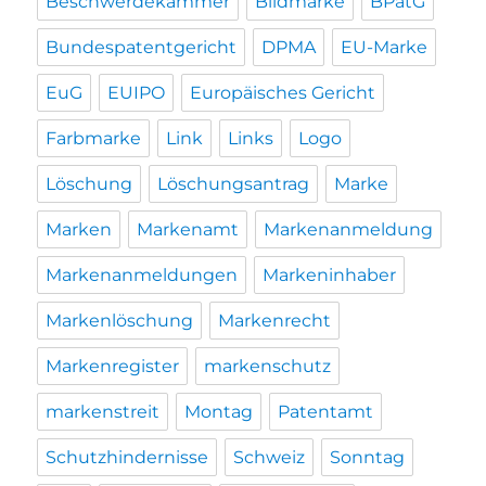
Beschwerdekammer
Bildmarke
BPatG
Bundespatentgericht
DPMA
EU-Marke
EuG
EUIPO
Europäisches Gericht
Farbmarke
Link
Links
Logo
Löschung
Löschungsantrag
Marke
Marken
Markenamt
Markenanmeldung
Markenanmeldungen
Markeninhaber
Markenlöschung
Markenrecht
Markenregister
markenschutz
markenstreit
Montag
Patentamt
Schutzhindernisse
Schweiz
Sonntag