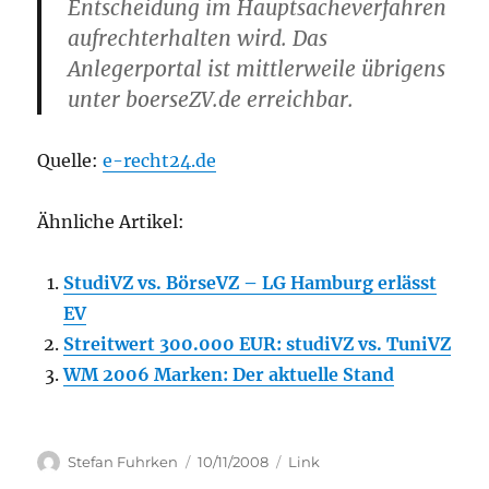
Entscheidung im Hauptsacheverfahren
aufrechterhalten wird. Das
Anlegerportal ist mittlerweile übrigens
unter boerseZV.de erreichbar.
Quelle:
e-recht24.de
Ähnliche Artikel:
StudiVZ vs. BörseVZ – LG Hamburg erlässt
EV
Streitwert 300.000 EUR: studiVZ vs. TuniVZ
WM 2006 Marken: Der aktuelle Stand
Author
Posted
Categories
Stefan Fuhrken
10/11/2008
Link
on