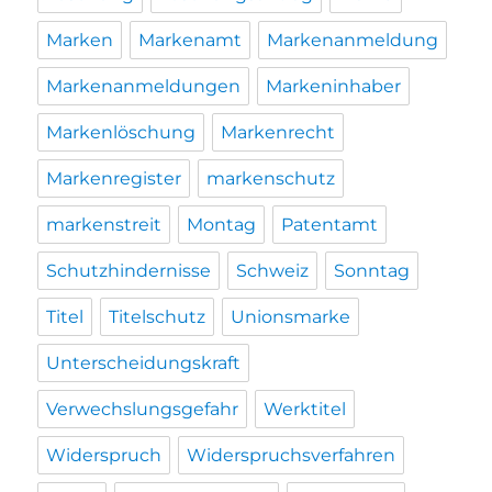
Marken
Markenamt
Markenanmeldung
Markenanmeldungen
Markeninhaber
Markenlöschung
Markenrecht
Markenregister
markenschutz
markenstreit
Montag
Patentamt
Schutzhindernisse
Schweiz
Sonntag
Titel
Titelschutz
Unionsmarke
Unterscheidungskraft
Verwechslungsgefahr
Werktitel
Widerspruch
Widerspruchsverfahren