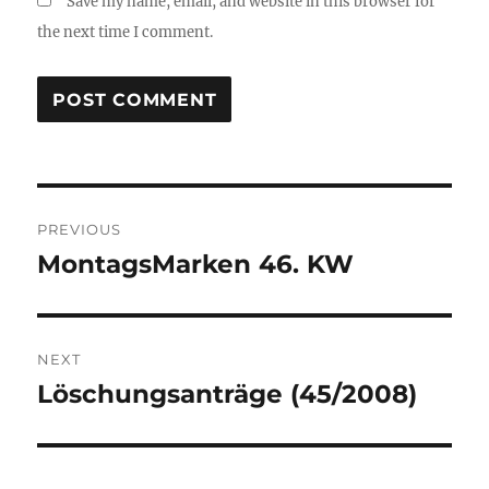
Save my name, email, and website in this browser for
the next time I comment.
Post
PREVIOUS
navigation
MontagsMarken 46. KW
Previous
post:
NEXT
Löschungsanträge (45/2008)
Next
post: