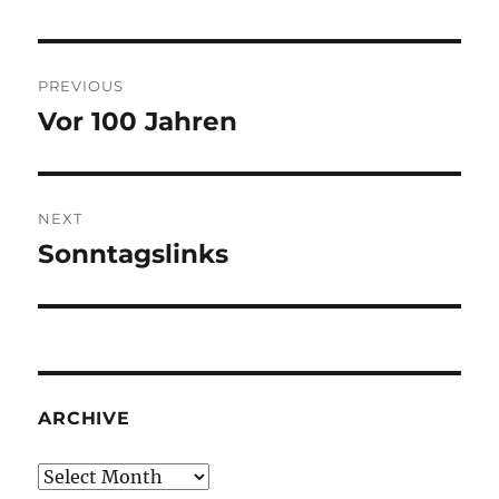
Post
PREVIOUS
navigation
Vor 100 Jahren
Previous
post:
NEXT
Sonntagslinks
Next
post:
ARCHIVE
Archive