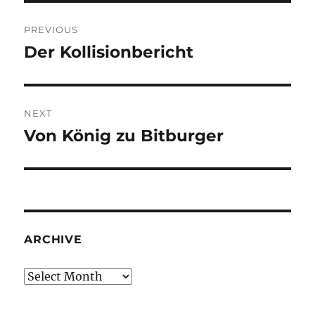
Post
PREVIOUS
navigation
Der Kollisionbericht
Previous
post:
NEXT
Von König zu Bitburger
Next
post:
ARCHIVE
Archive