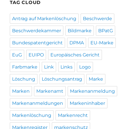
TAG CLOUD
Antrag auf Markenlöschung
Beschwerde
Beschwerdekammer
Bildmarke
BPatG
Bundespatentgericht
DPMA
EU-Marke
EuG
EUIPO
Europäisches Gericht
Farbmarke
Link
Links
Logo
Löschung
Löschungsantrag
Marke
Marken
Markenamt
Markenanmeldung
Markenanmeldungen
Markeninhaber
Markenlöschung
Markenrecht
Markenregister
markenschutz