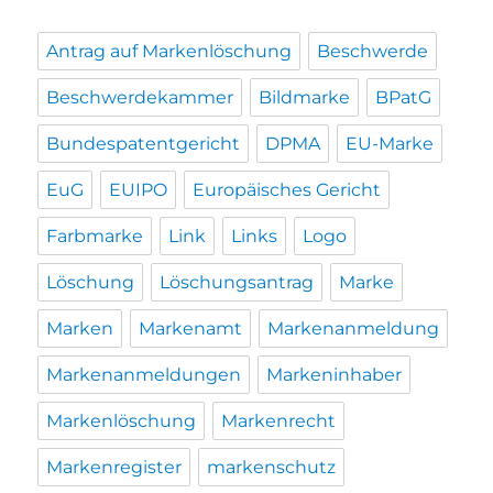
Antrag auf Markenlöschung
Beschwerde
Beschwerdekammer
Bildmarke
BPatG
Bundespatentgericht
DPMA
EU-Marke
EuG
EUIPO
Europäisches Gericht
Farbmarke
Link
Links
Logo
Löschung
Löschungsantrag
Marke
Marken
Markenamt
Markenanmeldung
Markenanmeldungen
Markeninhaber
Markenlöschung
Markenrecht
Markenregister
markenschutz