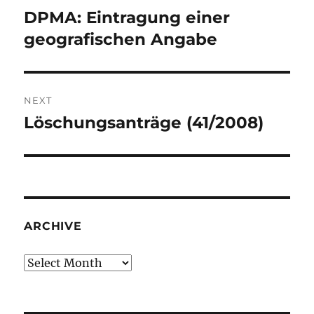
navigation
DPMA: Eintragung einer
Previous
post:
geografischen Angabe
NEXT
Löschungsanträge (41/2008)
Next
post:
ARCHIVE
Archive