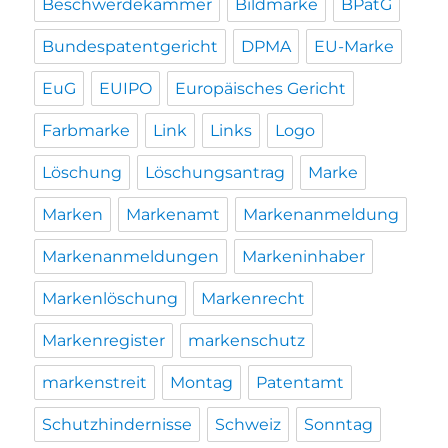
Beschwerdekammer
Bildmarke
BPatG
Bundespatentgericht
DPMA
EU-Marke
EuG
EUIPO
Europäisches Gericht
Farbmarke
Link
Links
Logo
Löschung
Löschungsantrag
Marke
Marken
Markenamt
Markenanmeldung
Markenanmeldungen
Markeninhaber
Markenlöschung
Markenrecht
Markenregister
markenschutz
markenstreit
Montag
Patentamt
Schutzhindernisse
Schweiz
Sonntag