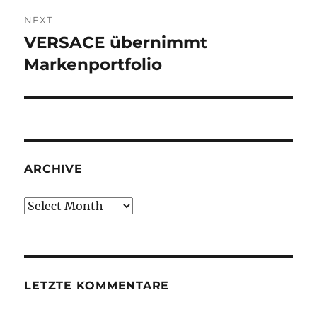
NEXT
VERSACE übernimmt
Next
post:
Markenportfolio
ARCHIVE
Archive
LETZTE KOMMENTARE