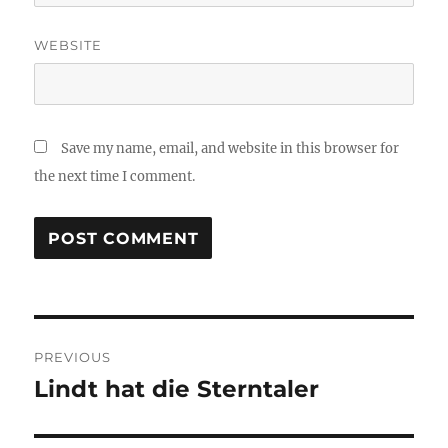
WEBSITE
Save my name, email, and website in this browser for
the next time I comment.
Post
PREVIOUS
navigation
Lindt hat die Sterntaler
Previous
post: