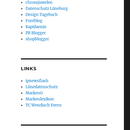
chromjuwelen
Datenschutz Lüneburg
Design Tagebuch
Fontblog
Kapidaenin
PR Blogger
shopblogger
LINKS
ipnewsflash
Lünedatenschutz
MarkenG
Markenlexikon
TC Wendisch Evern