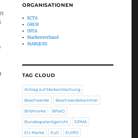
ORGANISATIONEN
in
ECTA
s
GRUR
INTA
Markenverband
MARQUES
e
n
TAG CLOUD
Antrag auf Markenlöschung
Beschwerde
Beschwerdekammer
Bildmarke
BPatG
Bundespatentgericht
DPMA
EU-Marke
EuG
EUIPO