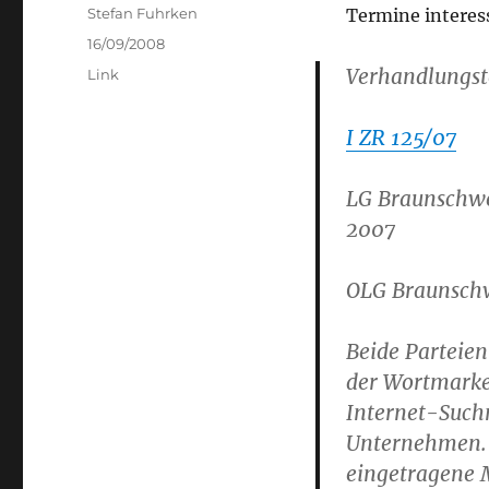
Author
Stefan Fuhrken
Termine interes
Posted
16/09/2008
on
Verhandlungst
Categories
Link
I ZR 125/07
LG Braunschwe
2007
OLG Braunsch
Beide Parteien 
der Wortmarke 
Internet-Such
Unternehmen. D
eingetragene 