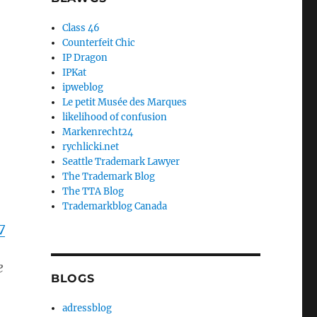
Class 46
Counterfeit Chic
IP Dragon
IPKat
ipweblog
Le petit Musée des Marques
likelihood of confusion
Markenrecht24
rychlicki.net
Seattle Trademark Lawyer
The Trademark Blog
The TTA Blog
Trademarkblog Canada
7
e
BLOGS
adressblog