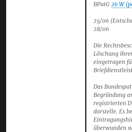
BPatG
26 W (p
25/06 (Entsche
28/06
Die Rechtsbesc
Löschung ihr
eingetragen für
Briefdienstlei
Das Bundespat
Begründung ang
registrierten 
darstelle. Es 
Eintragungshin
überwunden w