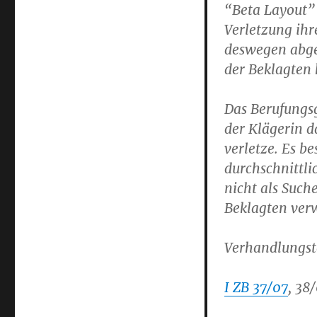
“Beta Layout” 
Verletzung ih
deswegen abgem
der Beklagten 
Das Berufungs
der Klägerin 
verletze. Es b
durchschnittli
nicht als Suc
Beklagten ver
Verhandlungst
I ZB 37/07
, 38