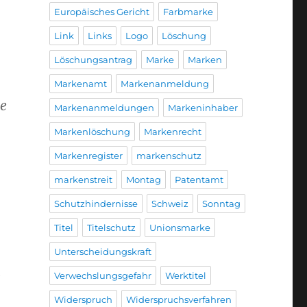
Europäisches Gericht
Farbmarke
Link
Links
Logo
Löschung
Löschungsantrag
Marke
Marken
Markenamt
Markenanmeldung
ie
Markenanmeldungen
Markeninhaber
Markenlöschung
Markenrecht
Markenregister
markenschutz
markenstreit
Montag
Patentamt
Schutzhindernisse
Schweiz
Sonntag
Titel
Titelschutz
Unionsmarke
Unterscheidungskraft
g
Verwechslungsgefahr
Werktitel
Widerspruch
Widerspruchsverfahren