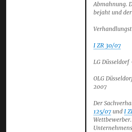
Abmahnung. Da
bejaht und der
Verhandlungst
I ZR 30/07
LG Düsseldorf
OLG Düsseldor
2007
Der Sachverhal
125/07
und
I 
Wettbewerber.
Unternehmensn