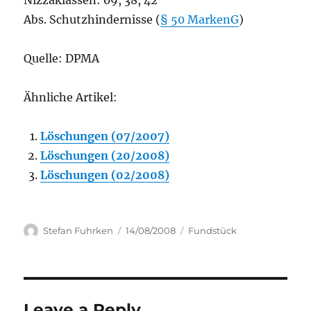
Nizzaklassen: 09, 38, 42
Abs. Schutzhindernisse (
§ 50 MarkenG
)
Quelle: DPMA
Ähnliche Artikel:
Löschungen (07/2007)
Löschungen (20/2008)
Löschungen (02/2008)
Author
Posted
Categories
Stefan Fuhrken
14/08/2008
Fundstück
on
Leave a Reply