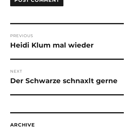
Post
PREVIOUS
navigation
Heidi Klum mal wieder
Previous
post:
NEXT
Der Schwarze schnaxlt gerne
Next
post:
ARCHIVE