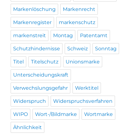
Markenlöschung
Markenrecht
Markenregister
markenschutz
markenstreit
Montag
Patentamt
Schutzhindernisse
Schweiz
Sonntag
Titel
Titelschutz
Unionsmarke
Unterscheidungskraft
Verwechslungsgefahr
Werktitel
Widerspruch
Widerspruchsverfahren
WIPO
Wort-/Bildmarke
Wortmarke
Ähnlichkeit