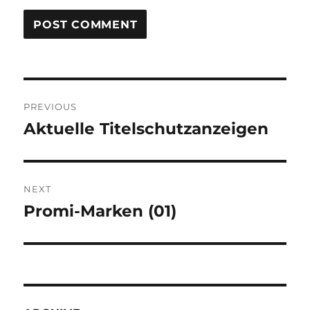
Post
PREVIOUS
navigation
Aktuelle Titelschutzanzeigen
Previous
post:
NEXT
Promi-Marken (01)
Next
post: