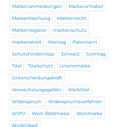
Markenanmeldungen
Markeninhaber
Markenlöschung
Markenrecht
Markenregister
markenschutz
markenstreit
Montag
Patentamt
Schutzhindernisse
Schweiz
Sonntag
Titel
Titelschutz
Unionsmarke
Unterscheidungskraft
Verwechslungsgefahr
Werktitel
Widerspruch
Widerspruchsverfahren
WIPO
Wort-/Bildmarke
Wortmarke
Ähnlichkeit