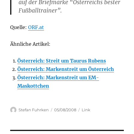
auf der Briefmarke “Österreichs bester
Fußballtrainer”.
Quelle:
ORF.at
Ähnliche Artikel:
Österreich: Streit um Taurus Rubens
Österreich: Markenstreit um Österreich
Österreich: Markenstreit um EM-
Maskottchen
Author
Posted
Categories
Stefan Fuhrken
05/08/2008
Link
on