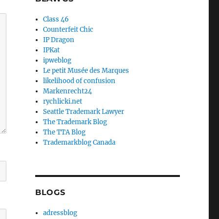
Class 46
Counterfeit Chic
IP Dragon
IPKat
ipweblog
Le petit Musée des Marques
likelihood of confusion
Markenrecht24
rychlicki.net
Seattle Trademark Lawyer
The Trademark Blog
The TTA Blog
Trademarkblog Canada
BLOGS
adressblog