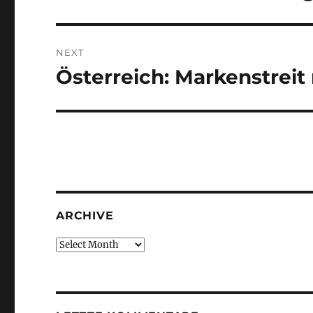
post:
NEXT
Österreich: Markenstreit
Next
post:
ARCHIVE
Archive