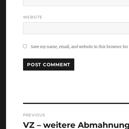
WEBSITE
Save my name, email, and website in this browser for
Post
PREVIOUS
navigation
VZ – weitere Abmahnun
Previous