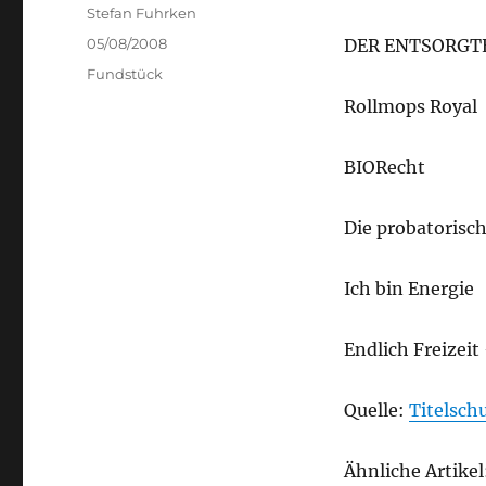
Author
Stefan Fuhrken
Posted
05/08/2008
DER ENTSORGT
on
Categories
Fundstück
Rollmops Royal
BIORecht
Die probatorisc
Ich bin Energie
Endlich Freizeit
Quelle:
Titelsch
Ähnliche Artikel