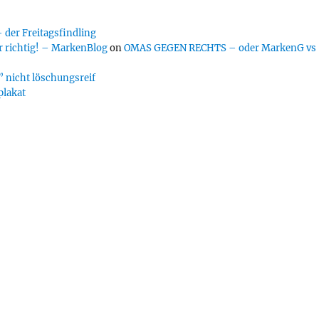
er Freitagsfindling
 richtig! – MarkenBlog
on
OMAS GEGEN RECHTS – oder MarkenG vs
 nicht löschungsreif
plakat