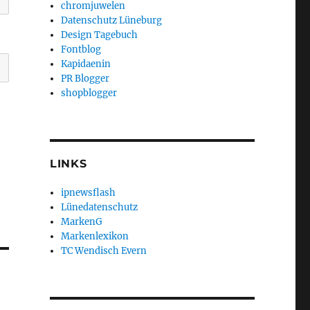
chromjuwelen
Datenschutz Lüneburg
Design Tagebuch
Fontblog
Kapidaenin
PR Blogger
shopblogger
LINKS
ipnewsflash
Lünedatenschutz
MarkenG
Markenlexikon
TC Wendisch Evern