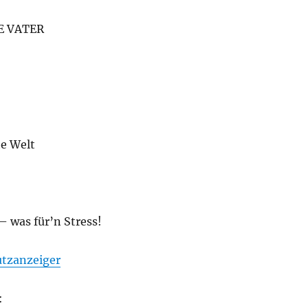
E VATER
he Welt
 – was für’n Stress!
utzanzeiger
: