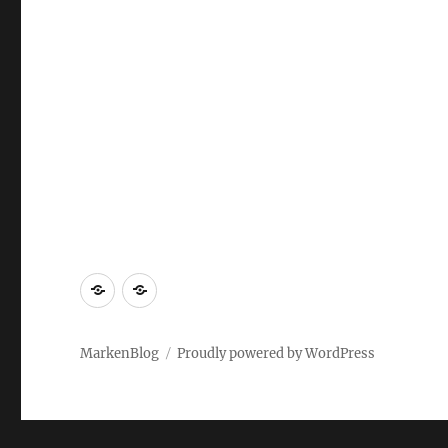
Markenrecherche
Gastbeiträge
MarkenBlog
Proudly powered by WordPress