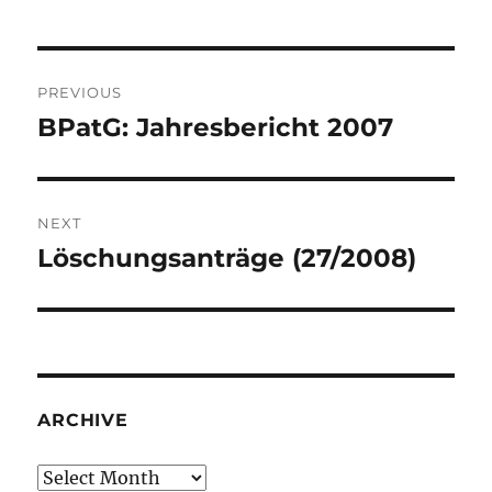
Post
PREVIOUS
navigation
BPatG: Jahresbericht 2007
Previous
post:
NEXT
Löschungsanträge (27/2008)
Next
post:
ARCHIVE
Archive