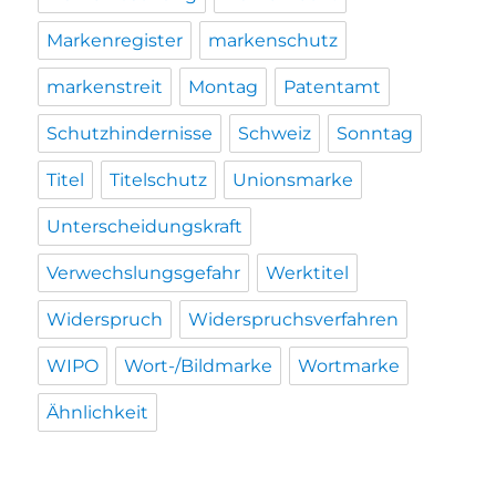
Markenregister
markenschutz
markenstreit
Montag
Patentamt
Schutzhindernisse
Schweiz
Sonntag
Titel
Titelschutz
Unionsmarke
Unterscheidungskraft
Verwechslungsgefahr
Werktitel
Widerspruch
Widerspruchsverfahren
WIPO
Wort-/Bildmarke
Wortmarke
Ähnlichkeit