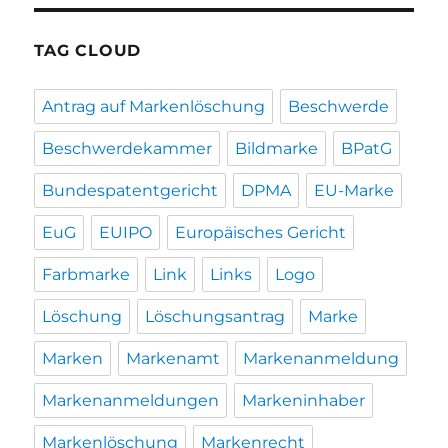
TAG CLOUD
Antrag auf Markenlöschung
Beschwerde
Beschwerdekammer
Bildmarke
BPatG
Bundespatentgericht
DPMA
EU-Marke
EuG
EUIPO
Europäisches Gericht
Farbmarke
Link
Links
Logo
Löschung
Löschungsantrag
Marke
Marken
Markenamt
Markenanmeldung
Markenanmeldungen
Markeninhaber
Markenlöschung
Markenrecht