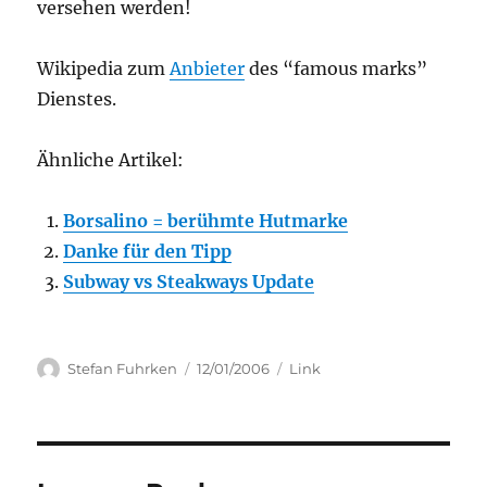
versehen werden!
Wikipedia zum
Anbieter
des “famous marks”
Dienstes.
Ähnliche Artikel:
Borsalino = berühmte Hutmarke
Danke für den Tipp
Subway vs Steakways Update
Author
Posted
Categories
Stefan Fuhrken
12/01/2006
Link
on