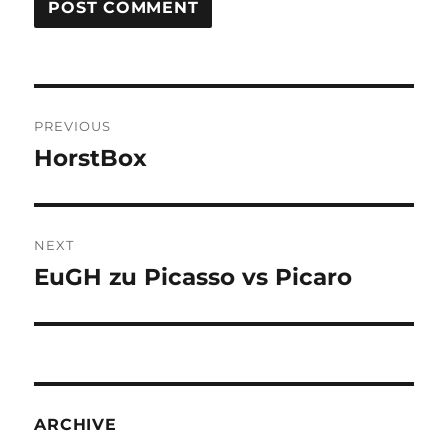
Post
PREVIOUS
navigation
HorstBox
Previous
post:
NEXT
EuGH zu Picasso vs Picaro
Next
post:
ARCHIVE