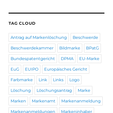
TAG CLOUD
Antrag auf Markenlöschung
Beschwerde
Beschwerdekammer
Bildmarke
BPatG
Bundespatentgericht
DPMA
EU-Marke
EuG
EUIPO
Europäisches Gericht
Farbmarke
Link
Links
Logo
Löschung
Löschungsantrag
Marke
Marken
Markenamt
Markenanmeldung
Markenanmeldungen
Markeninhaber