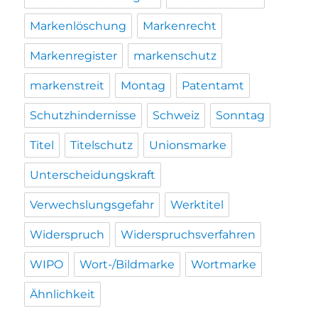
Markenlöschung
Markenrecht
Markenregister
markenschutz
markenstreit
Montag
Patentamt
Schutzhindernisse
Schweiz
Sonntag
Titel
Titelschutz
Unionsmarke
Unterscheidungskraft
Verwechslungsgefahr
Werktitel
Widerspruch
Widerspruchsverfahren
WIPO
Wort-/Bildmarke
Wortmarke
Ähnlichkeit