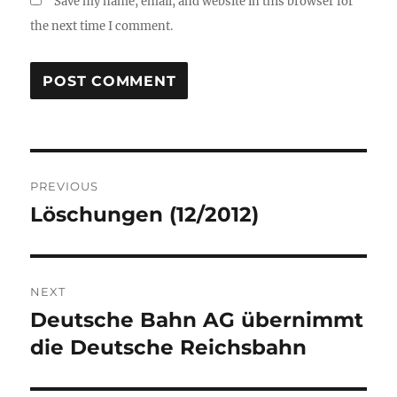
Save my name, email, and website in this browser for
the next time I comment.
Post
PREVIOUS
navigation
Löschungen (12/2012)
Previous
post:
NEXT
Deutsche Bahn AG übernimmt
Next
post:
die Deutsche Reichsbahn