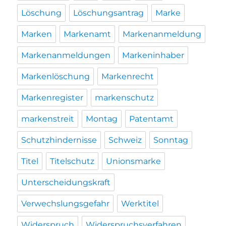
Löschung
Löschungsantrag
Marke
Marken
Markenamt
Markenanmeldung
Markenanmeldungen
Markeninhaber
Markenlöschung
Markenrecht
Markenregister
markenschutz
markenstreit
Montag
Patentamt
Schutzhindernisse
Schweiz
Sonntag
Titel
Titelschutz
Unionsmarke
Unterscheidungskraft
Verwechslungsgefahr
Werktitel
Widerspruch
Widerspruchsverfahren