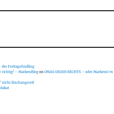
er Freitagsfindling
 richtig! – MarkenBlog
on
OMAS GEGEN RECHTS – oder MarkenG vs
 nicht löschungsreif
plakat