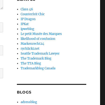
Class 46
Counterfeit Chic
IP Dragon
IPKat
ipweblog
Le petit Musée des Marques
likelihood of confusion
Markenrecht24
rychlicki.net
Seattle Trademark Lawyer
The Trademark Blog
The TTA Blog
Trademarkblog Canada
BLOGS
adressblog