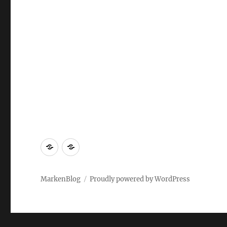
Markenrecherche
Gastbeiträge
MarkenBlog
Proudly powered by WordPress