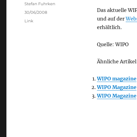
Author
Stefan Fuhrken
Das aktuelle WI
Posted
30/06/2008
und auf der
Webs
on
Categories
Link
erhältlich.
Quelle: WIPO
Ähnliche Artikel
WIPO magazine
WIPO Magazine
WIPO Magazine