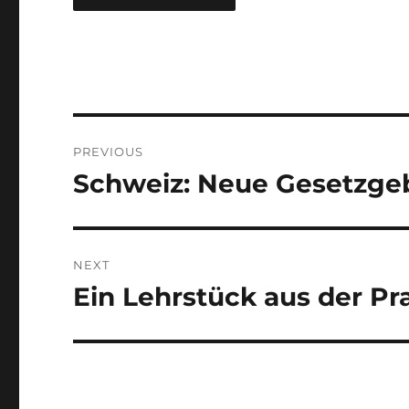
Post
PREVIOUS
navigation
Schweiz: Neue Gesetzgeb
Previous
post:
NEXT
Ein Lehrstück aus der Pr
Next
post: