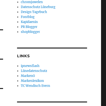
chromjuwelen
Datenschutz Lüneburg
Design Tagebuch
Fontblog
Kapidaenin
PR Blogger
shopblogger
LINKS
ipnewsflash
Lünedatenschutz
MarkenG
Markenlexikon
TC Wendisch Evern