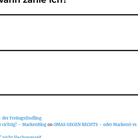
er Freitagsfindling
 richtig! – MarkenBlog
on
OMAS GEGEN RECHTS – oder MarkenG vs
 nicht löschungsreif