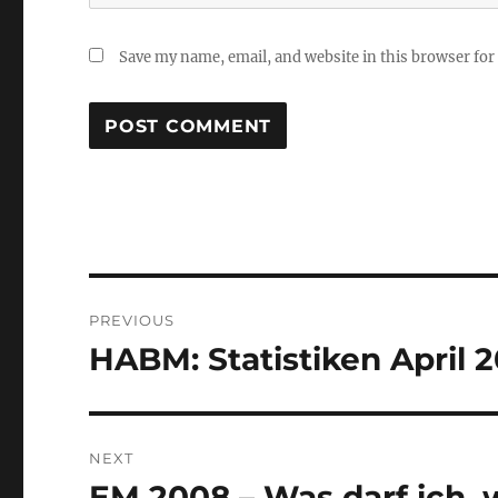
Save my name, email, and website in this browser for
Post
PREVIOUS
navigation
HABM: Statistiken April 
Previous
post:
NEXT
EM 2008 – Was darf ich, 
Next