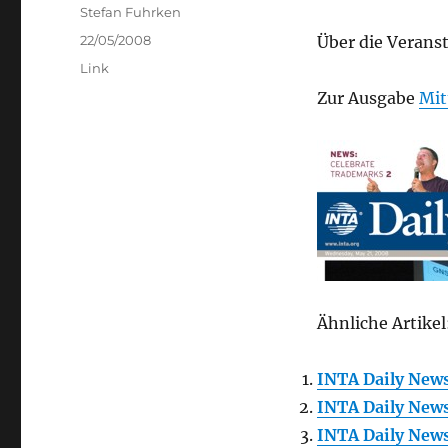
Author
Stefan Fuhrken
Posted
22/05/2008
Über die Verans
on
Categories
Link
Zur Ausgabe
Mit
Ähnliche Artikel
INTA Daily New
INTA Daily New
INTA Daily New