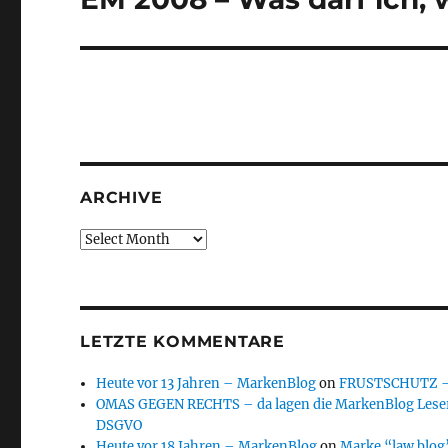
post:
ARCHIVE
Archive
LETZTE KOMMENTARE
Heute vor 13 Jahren – MarkenBlog
on
FRUSTSCHUTZ – d
OMAS GEGEN RECHTS – da lagen die MarkenBlog Leser
DSGVO
Heute vor 18 Jahren – MarkenBlog
on
Marke “law blog”