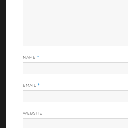
NAME
*
EMAIL
*
WEBSITE