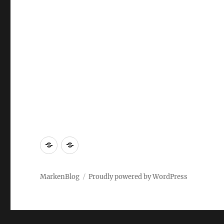
Markenrecherche
Gastbeiträge
MarkenBlog
Proudly powered by WordPress