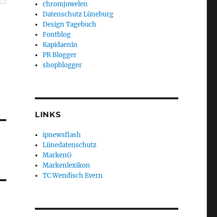
chromjuwelen
Datenschutz Lüneburg
Design Tagebuch
Fontblog
Kapidaenin
PR Blogger
shopblogger
LINKS
ipnewsflash
Lünedatenschutz
MarkenG
Markenlexikon
TC Wendisch Evern