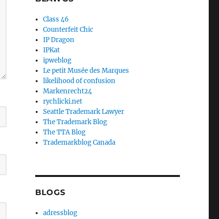
Class 46
Counterfeit Chic
IP Dragon
IPKat
ipweblog
Le petit Musée des Marques
likelihood of confusion
Markenrecht24
rychlicki.net
Seattle Trademark Lawyer
The Trademark Blog
The TTA Blog
Trademarkblog Canada
BLOGS
adressblog