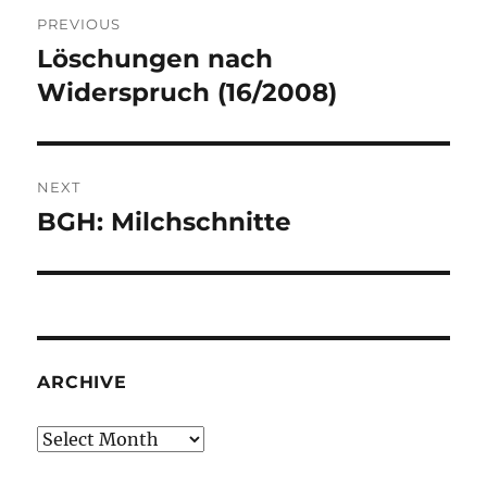
Post
PREVIOUS
navigation
Löschungen nach
Previous
post:
Widerspruch (16/2008)
NEXT
BGH: Milchschnitte
Next
post:
ARCHIVE
Archive