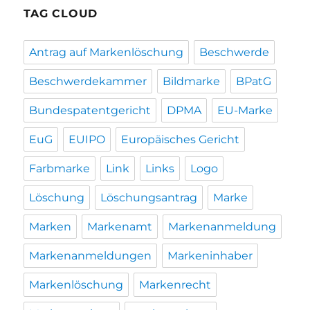
TAG CLOUD
Antrag auf Markenlöschung
Beschwerde
Beschwerdekammer
Bildmarke
BPatG
Bundespatentgericht
DPMA
EU-Marke
EuG
EUIPO
Europäisches Gericht
Farbmarke
Link
Links
Logo
Löschung
Löschungsantrag
Marke
Marken
Markenamt
Markenanmeldung
Markenanmeldungen
Markeninhaber
Markenlöschung
Markenrecht