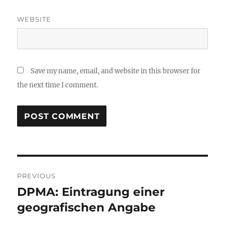
WEBSITE
Save my name, email, and website in this browser for
the next time I comment.
Post
PREVIOUS
navigation
DPMA: Eintragung einer
Previous
post:
geografischen Angabe