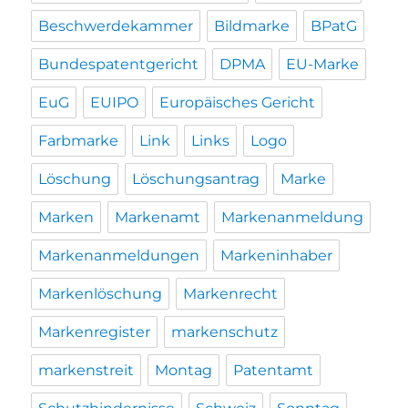
Beschwerdekammer
Bildmarke
BPatG
Bundespatentgericht
DPMA
EU-Marke
EuG
EUIPO
Europäisches Gericht
Farbmarke
Link
Links
Logo
Löschung
Löschungsantrag
Marke
Marken
Markenamt
Markenanmeldung
Markenanmeldungen
Markeninhaber
Markenlöschung
Markenrecht
Markenregister
markenschutz
markenstreit
Montag
Patentamt