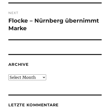
NEXT
Flocke – Nürnberg übernimmt
Next
post:
Marke
ARCHIVE
Archive
LETZTE KOMMENTARE