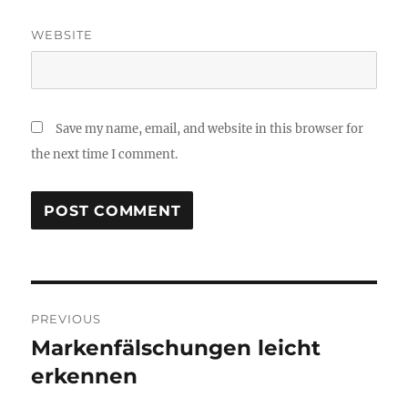
WEBSITE
Save my name, email, and website in this browser for
the next time I comment.
Post
PREVIOUS
navigation
Markenfälschungen leicht
Previous
post:
erkennen