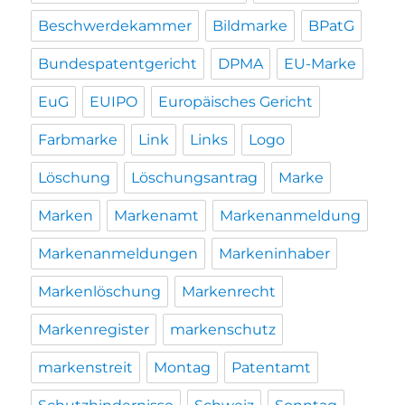
Beschwerdekammer
Bildmarke
BPatG
Bundespatentgericht
DPMA
EU-Marke
EuG
EUIPO
Europäisches Gericht
Farbmarke
Link
Links
Logo
Löschung
Löschungsantrag
Marke
Marken
Markenamt
Markenanmeldung
Markenanmeldungen
Markeninhaber
Markenlöschung
Markenrecht
Markenregister
markenschutz
markenstreit
Montag
Patentamt