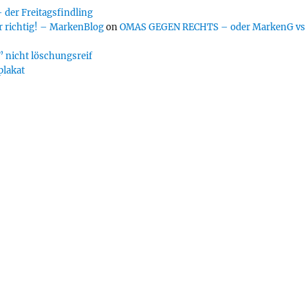
er Freitagsfindling
 richtig! – MarkenBlog
on
OMAS GEGEN RECHTS – oder MarkenG vs
 nicht löschungsreif
plakat