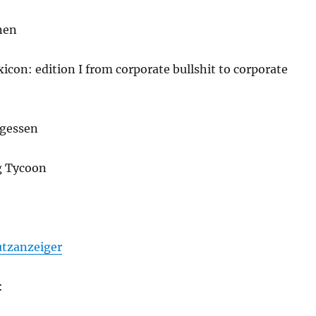
nen
xicon: edition I from corporate bullshit to corporate
rgessen
g Tycoon
utzanzeiger
: