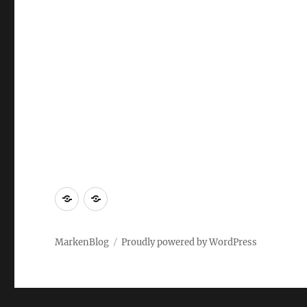
Markenrecherche
Gastbeiträge
MarkenBlog
Proudly powered by WordPress