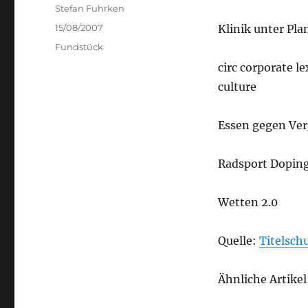
Author
Stefan Fuhrken
Posted
15/08/2007
Klinik unter Pla
on
Categories
Fundstück
circ corporate le
culture
Essen gegen Ve
Radsport Dopin
Wetten 2.0
Quelle:
Titelsch
Ähnliche Artikel