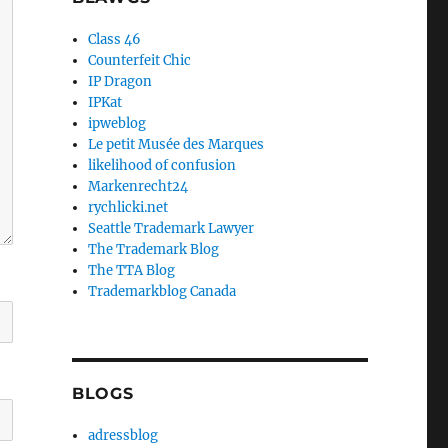
Class 46
Counterfeit Chic
IP Dragon
IPKat
ipweblog
Le petit Musée des Marques
likelihood of confusion
Markenrecht24
rychlicki.net
Seattle Trademark Lawyer
The Trademark Blog
The TTA Blog
Trademarkblog Canada
BLOGS
adressblog