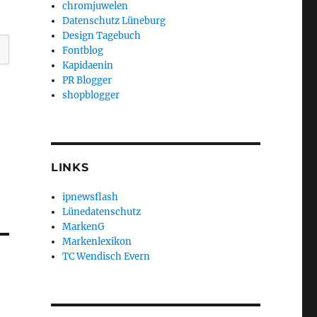
chromjuwelen
Datenschutz Lüneburg
Design Tagebuch
Fontblog
Kapidaenin
PR Blogger
shopblogger
LINKS
ipnewsflash
Lünedatenschutz
MarkenG
Markenlexikon
TC Wendisch Evern