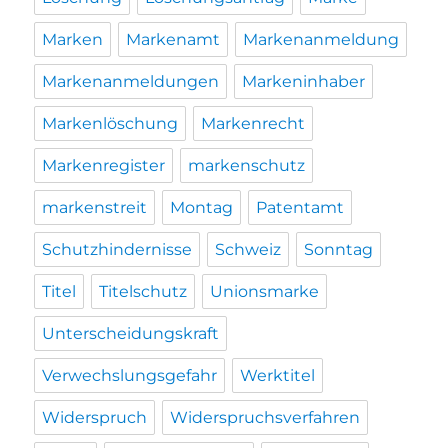
Marken
Markenamt
Markenanmeldung
Markenanmeldungen
Markeninhaber
Markenlöschung
Markenrecht
Markenregister
markenschutz
markenstreit
Montag
Patentamt
Schutzhindernisse
Schweiz
Sonntag
Titel
Titelschutz
Unionsmarke
Unterscheidungskraft
Verwechslungsgefahr
Werktitel
Widerspruch
Widerspruchsverfahren