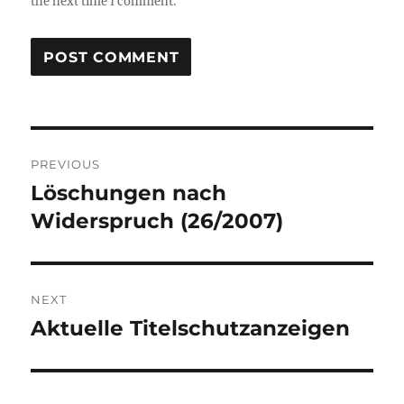
the next time I comment.
Post
PREVIOUS
navigation
Löschungen nach
Previous
post:
Widerspruch (26/2007)
NEXT
Aktuelle Titelschutzanzeigen
Next
post: